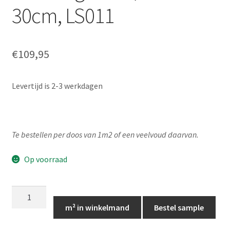
30cm, LS011
€
109,95
Levertijd is 2-3 werkdagen
Te bestellen per doos van 1m2 of een veelvoud daarvan.
Op voorraad
MAT-
Langwerpige
m² in winkelmand
Bestel sample
donkerblauwe
wandtegels