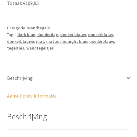
Totaal:
€109,95
-
7,5cm
x
Categorie:
Wandtegels
30cm,
Tags:
dark blue
,
donderdag
,
donker blauw
,
donkerblauw
,
LS011
donkerblauwe
,
mat
,
matte
,
midnight blue
,
poederblauw
,
aantal
tegeltjes
,
wandtegeltjes
Beschrijving
Aanvullende informatie
Beschrijving