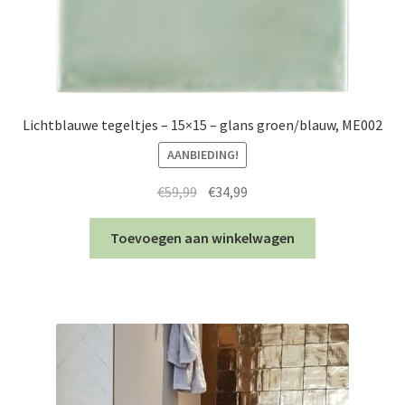
Lichtblauwe tegeltjes – 15×15 – glans groen/blauw, ME002
AANBIEDING!
Oorspronkelijke
Huidige
€
59,99
€
34,99
prijs
prijs
was:
is:
Toevoegen aan winkelwagen
€59,99.
€34,99.