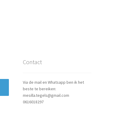
Contact
Via de mail en Whatsapp ben ik het
beste te bereiken:
mesilla.tegels@gmail.com
0616018297