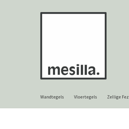
Ga
Ga
door
naar
naar
de
navigatie
inhoud
Wandtegels
Vloertegels
Zellige Fez