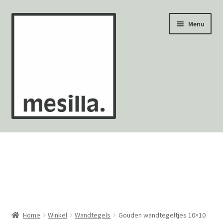
Ga
Ga
Menu
door
naar
naar
de
navigatie
inhoud
Wandtegels
Vloertegels
Zellige Fez
Mozaïekvellen
Home
Winkel
Wandtegels
Gouden wandtegeltjes 10×10