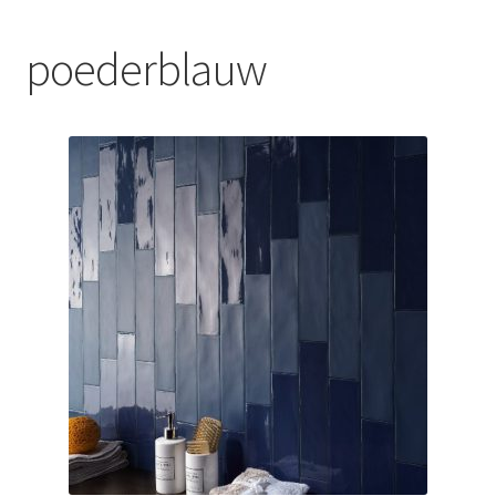
Blog
poederblauw
Contact