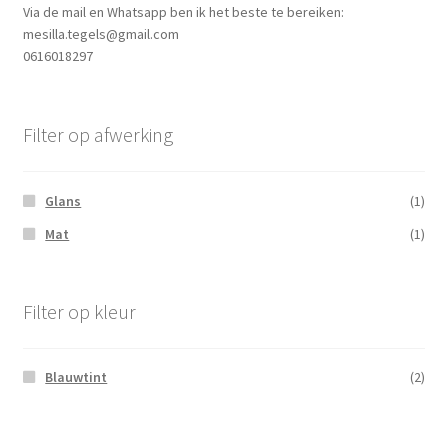
Via de mail en Whatsapp ben ik het beste te bereiken:
mesilla.tegels@gmail.com
0616018297
Filter op afwerking
Glans
(1)
Mat
(1)
Filter op kleur
Blauwtint
(2)