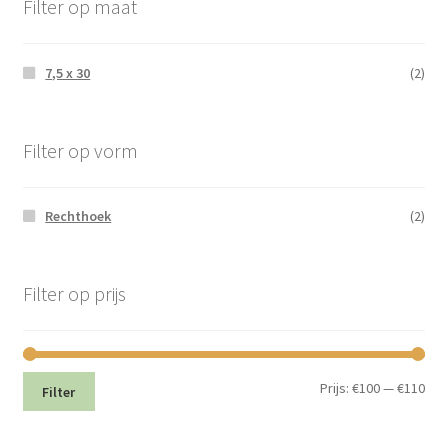
Filter op maat
7,5 x 30
(2)
Filter op vorm
Rechthoek
(2)
Filter op prijs
Min.
Max
Prijs:
€100
—
€110
Filter
prij
prij