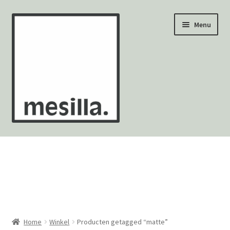
Ga
Ga
Menu
door
naar
naar
de
navigatie
inhoud
Wandtegels
Vloertegels
Zellige Fez
Mozaïekvellen
Home
Winkel
Producten getagged “matte”