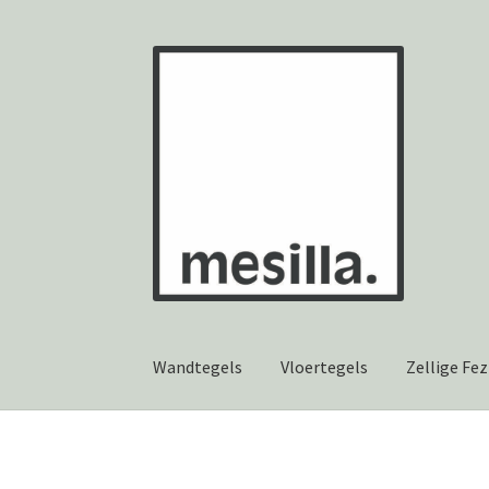
Ga
Ga
door
naar
naar
de
navigatie
inhoud
Wandtegels
Vloertegels
Zellige Fez