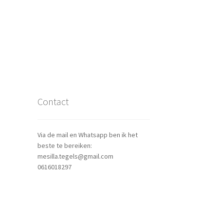
Contact
Via de mail en Whatsapp ben ik het
beste te bereiken:
mesilla.tegels@gmail.com
0616018297