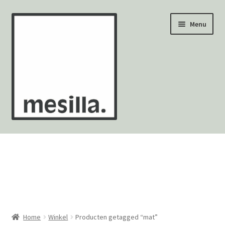
Ga
Ga
Menu
door
naar
naar
de
navigatie
inhoud
Wandtegels
Vloertegels
Zellige Fez
Mozaïekvellen
Home
Winkel
Producten getagged “mat”