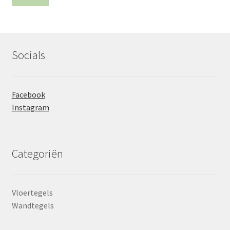
prij
prij
Socials
Facebook
Instagram
Categoriën
Vloertegels
Wandtegels