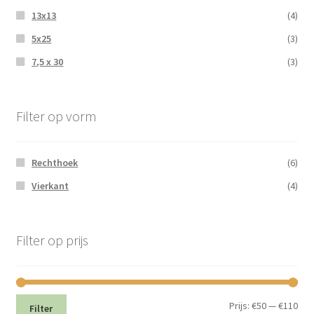
13x13
(4)
5x25
(3)
7,5 x 30
(3)
Filter op vorm
Rechthoek
(6)
Vierkant
(4)
Filter op prijs
Min.
Max
Prijs:
€50
—
€110
Filter