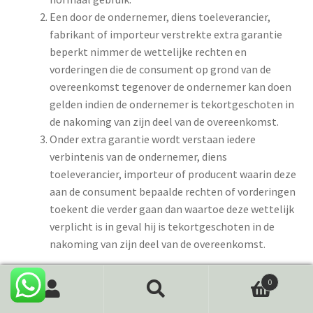
Een door de ondernemer, diens toeleverancier,
fabrikant of importeur verstrekte extra garantie
beperkt nimmer de wettelijke rechten en
vorderingen die de consument op grond van de
overeenkomst tegenover de ondernemer kan doen
gelden indien de ondernemer is tekortgeschoten in
de nakoming van zijn deel van de overeenkomst.
Onder extra garantie wordt verstaan iedere
verbintenis van de ondernemer, diens
toeleverancier, importeur of producent waarin deze
aan de consument bepaalde rechten of vorderingen
toekent die verder gaan dan waartoe deze wettelijk
verplicht is in geval hij is tekortgeschoten in de
nakoming van zijn deel van de overeenkomst.
Artikel 13
–
Levering en uitvoering
0
Zoeken
Zoeken
De ondernemer zal de grootst mogelijke