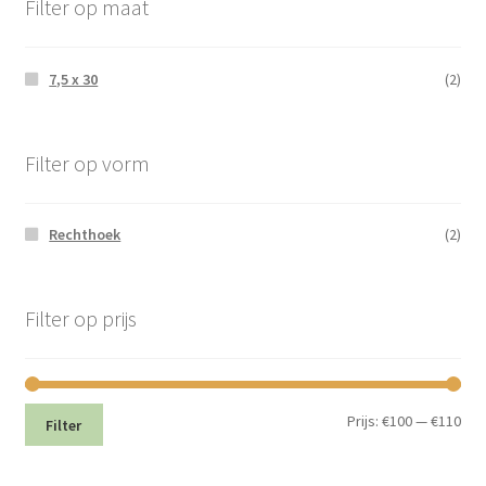
Filter op maat
7,5 x 30
(2)
Filter op vorm
Rechthoek
(2)
Filter op prijs
Min.
Max
Prijs:
€100
—
€110
Filter
prij
prij