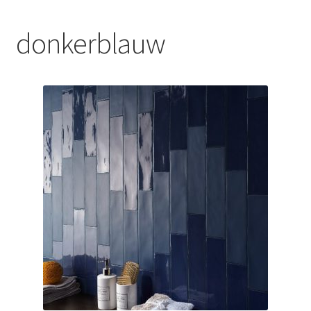
Blog
donkerblauw
Contact