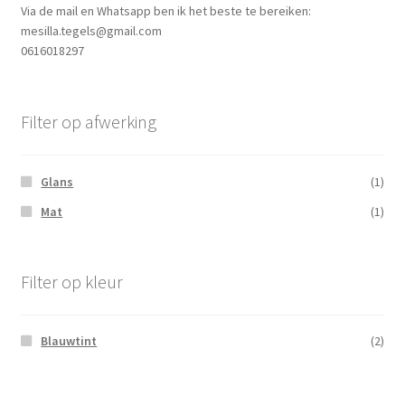
Via de mail en Whatsapp ben ik het beste te bereiken:
mesilla.tegels@gmail.com
0616018297
Filter op afwerking
Glans
(1)
Mat
(1)
Filter op kleur
Blauwtint
(2)