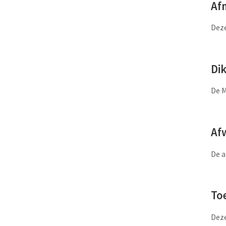
Af
Deze
Di
De M
Af
De a
To
Deze