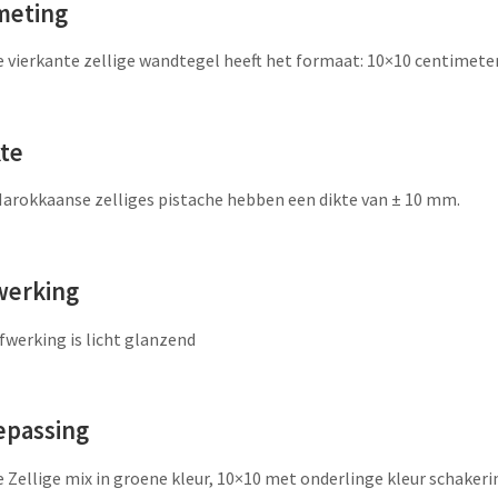
meting
 vierkante zellige wandtegel heeft het formaat: 10×10 centimete
kte
arokkaanse zelliges pistache hebben een dikte van ± 10 mm.
werking
fwerking is licht glanzend
epassing
 Zellige mix in groene kleur, 10×10 met onderlinge kleur schakeri