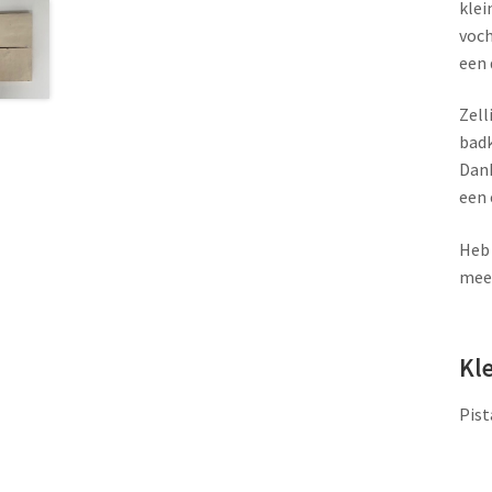
klei
voch
een 
Zell
badk
Dank
een 
Heb 
meer
Kl
Pist