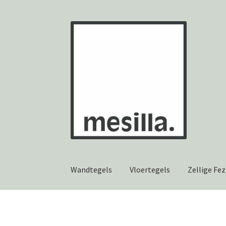
Ga
Ga
door
naar
naar
de
navigatie
inhoud
Wandtegels
Vloertegels
Zellige Fez