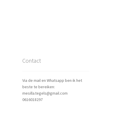
Contact
Via de mail en Whatsapp ben ik het
beste te bereiken:
mesilla.tegels@gmail.com
0616018297