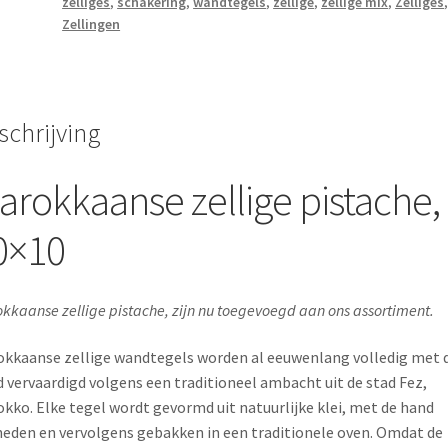
zelliges
,
schakering
,
wandtegels
,
zellige
,
zellige mix
,
Zelliges
Zellingen
schrijving
arokkaanse zellige pistache,
0×10
kkaanse zellige pistache, zijn nu toegevoegd aan ons assortiment.
kkaanse zellige wandtegels worden al eeuwenlang volledig met 
 vervaardigd volgens een traditioneel ambacht uit de stad Fez,
kko. Elke tegel wordt gevormd uit natuurlijke klei, met de hand
eden en vervolgens gebakken in een traditionele oven. Omdat de