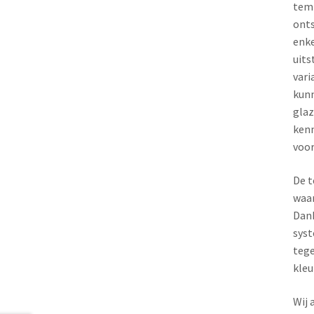
temp
onts
enke
uits
vari
kunn
glaz
kenm
voor
De t
waar
Dank
syst
tege
kleu
Wij 