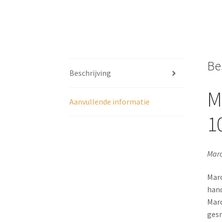
Be
Beschrijving
M
Aanvullende informatie
1
Maro
Maro
hand
Maro
gesn