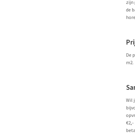
zijn
de b
hore
Pri
De p
m2.
Sa
Wil 
bijv
opvr
€2,-
beta