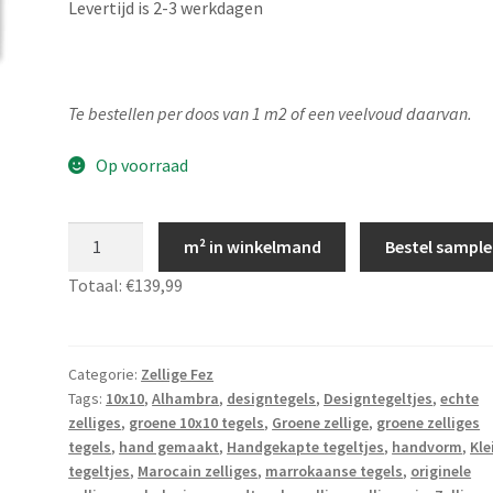
Levertijd is 2-3 werkdagen
Te bestellen per doos van 1 m2 of een veelvoud daarvan.
Op voorraad
Marokkaanse
m² in winkelmand
Bestel sample
zellige
Totaal:
€139,99
Pistache
10x10,
Zelliges
Fez
Categorie:
Zellige Fez
Tags:
10x10
,
Alhambra
,
designtegels
,
Designtegeltjes
,
echte
16
zelliges
,
groene 10x10 tegels
,
Groene zellige
,
groene zelliges
aantal
tegels
,
hand gemaakt
,
Handgekapte tegeltjes
,
handvorm
,
Kle
tegeltjes
,
Marocain zelliges
,
marrokaanse tegels
,
originele