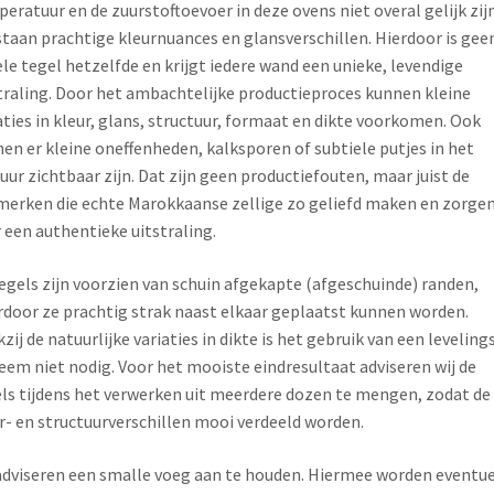
eratuur en de zuurstoftoevoer in deze ovens niet overal gelijk zijn
taan prachtige kleurnuances en glansverschillen. Hierdoor is gee
le tegel hetzelfde en krijgt iedere wand een unieke, levendige
traling. Door het ambachtelijke productieproces kunnen kleine
aties in kleur, glans, structuur, formaat en dikte voorkomen. Ook
en er kleine oneffenheden, kalksporen of subtiele putjes in het
uur zichtbaar zijn. Dat zijn geen productiefouten, maar juist de
erken die echte Marokkaanse zellige zo geliefd maken en zorge
 een authentieke uitstraling.
egels zijn voorzien van schuin afgekapte (afgeschuinde) randen,
door ze prachtig strak naast elkaar geplaatst kunnen worden.
zij de natuurlijke variaties in dikte is het gebruik van een leveling
eem niet nodig. Voor het mooiste eindresultaat adviseren wij de
ls tijdens het verwerken uit meerdere dozen te mengen, zodat de
r- en structuurverschillen mooi verdeeld worden.
adviseren een smalle voeg aan te houden. Hiermee worden eventu