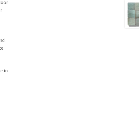
door
r
nd.
ze
e in