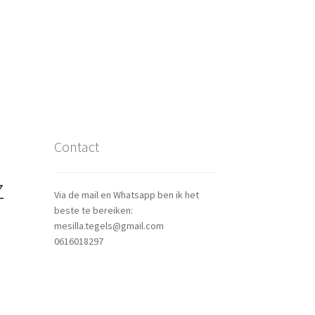
Contact
z
Via de mail en Whatsapp ben ik het
beste te bereiken:
mesilla.tegels@gmail.com
0616018297