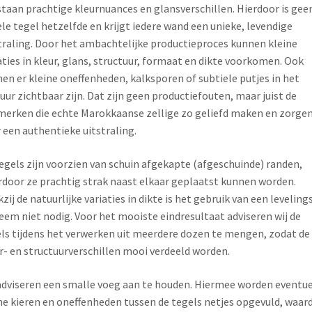
taan prachtige kleurnuances en glansverschillen. Hierdoor is gee
le tegel hetzelfde en krijgt iedere wand een unieke, levendige
traling. Door het ambachtelijke productieproces kunnen kleine
aties in kleur, glans, structuur, formaat en dikte voorkomen. Ook
en er kleine oneffenheden, kalksporen of subtiele putjes in het
uur zichtbaar zijn. Dat zijn geen productiefouten, maar juist de
erken die echte Marokkaanse zellige zo geliefd maken en zorge
 een authentieke uitstraling.
egels zijn voorzien van schuin afgekapte (afgeschuinde) randen,
door ze prachtig strak naast elkaar geplaatst kunnen worden.
zij de natuurlijke variaties in dikte is het gebruik van een leveling
eem niet nodig. Voor het mooiste eindresultaat adviseren wij de
ls tijdens het verwerken uit meerdere dozen te mengen, zodat de
r- en structuurverschillen mooi verdeeld worden.
adviseren een smalle voeg aan te houden. Hiermee worden eventu
ne kieren en oneffenheden tussen de tegels netjes opgevuld, waar