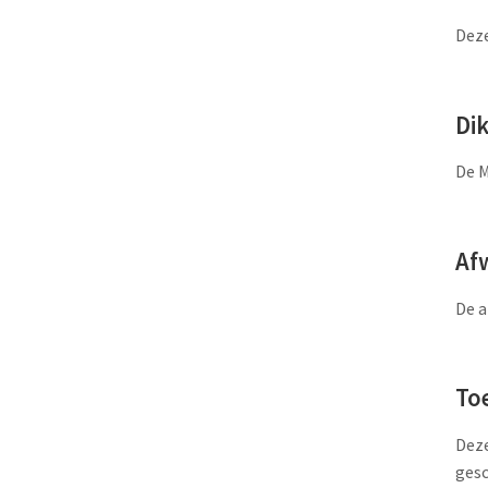
Deze
Di
De M
Af
De a
To
Deze
gesc