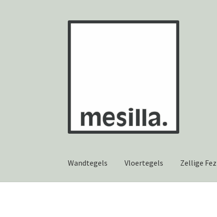
Ga
Ga
door
naar
naar
de
navigatie
inhoud
Wandtegels
Vloertegels
Zellige Fez