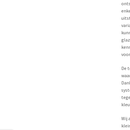
onts
enke
uits
vari
kunn
glaz
kenm
voor
De t
waar
Dank
syst
tege
kleu
Wij 
klei