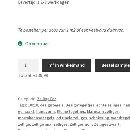
Levertijd is 2-3 werkdagen
Te bestellen per doos van 1 m2 of een veelvoud daarvan.
Op voorraad
Marokkaanse
m² in winkelmand
Bestel sample
zelliges
Totaal:
€139,99
Zwart
10x10,
Zelliges
Fez
Categorie:
Zellige Fez
Tags:
10x10
,
designtegels
,
Designtegeltjes
,
echte zelliges
,
ha
23
gemaakt
,
handvorm
,
Kleine tegeltjes
,
Marocain zelliges
,
aantal
marrokaanse tegels
,
originele zelliges
,
schakering
,
wandtege
zellige
,
zellige mix
,
Zelliges
,
Zelliges noir
,
Zelliges zwart
,