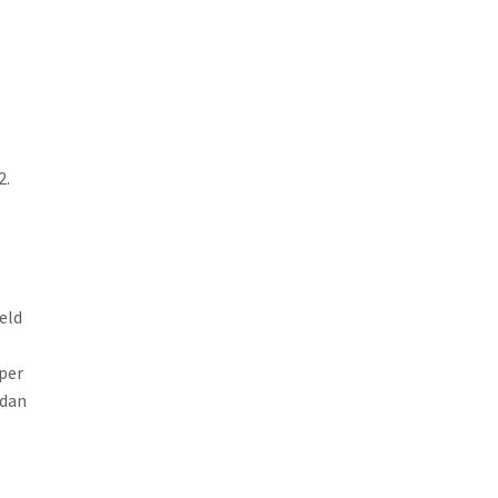
2.
eld
per
 dan