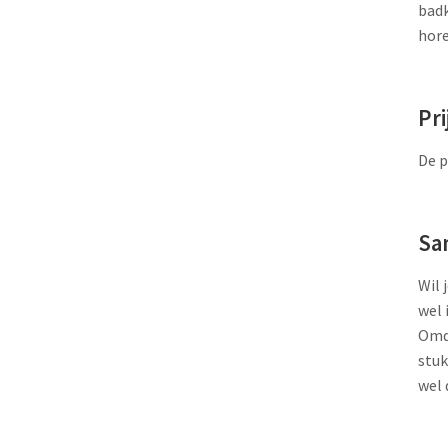
badk
hore
Pri
De p
Sa
Wil 
wel 
Omda
stuk
wel 