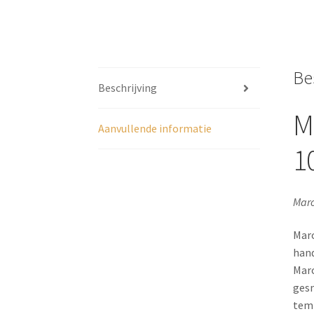
Be
Beschrijving
M
Aanvullende informatie
1
Maro
Maro
hand
Maro
gesn
temp