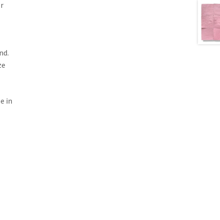
r
nd.
ze
e in