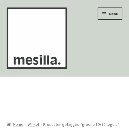
Ga
Ga
Menu
door
naar
naar
de
navigatie
inhoud
Wandtegels
Vloertegels
Zellige Fez
Mozaïekvellen
Home
Winkel
Producten getagged “groene 10x10 tegels”