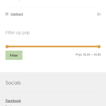
Vierkant
(1)
Filter op prijs
Min.
Max
Prijs:
€130
—
€140
Filter
prij
prij
Socials
Facebook