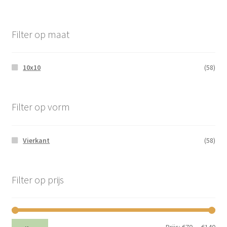
Filter op maat
10x10
(58)
Filter op vorm
Vierkant
(58)
Filter op prijs
Min.
Max