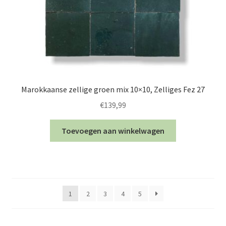
Marokkaanse zellige groen mix 10×10, Zelliges Fez 27
€
139,99
Toevoegen aan winkelwagen
1
2
3
4
5