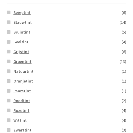
Beigetint
(6)
Blauwtint
(14)
Bruintint
(5)
Geeltint
(4)
Grijstint
(6)
Groentint
(13)
Natuurtint
(1)
Oranjetint
(1)
Paarstint
(1)
Roodtint
(2)
Rozetint
(4)
Wittint
(4)
Zwarttint
(3)