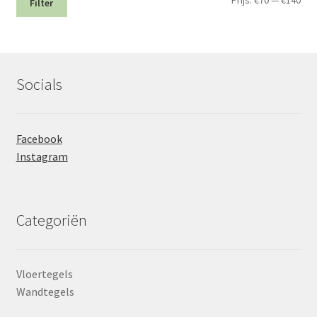
Prijs:
€70
—
€140
Filter
prij
prij
Socials
Facebook
Instagram
Categoriën
Vloertegels
Wandtegels