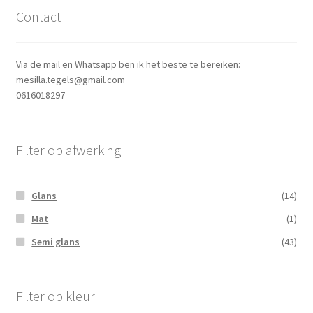
Contact
Via de mail en Whatsapp ben ik het beste te bereiken:
mesilla.tegels@gmail.com
0616018297
Filter op afwerking
Glans
(14)
Mat
(1)
Semi glans
(43)
Filter op kleur