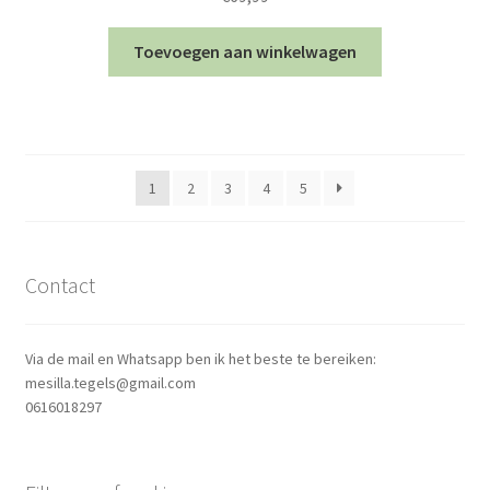
Toevoegen aan winkelwagen
1
2
3
4
5
Contact
Via de mail en Whatsapp ben ik het beste te bereiken:
mesilla.tegels@gmail.com
0616018297