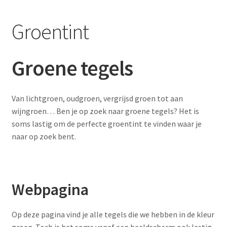
Blog
Groentint
Contact
Groene tegels
Van lichtgroen, oudgroen, vergrijsd groen tot aan
wijngroen… Ben je op zoek naar groene tegels? Het is
soms lastig om de perfecte groentint te vinden waar je
naar op zoek bent.
Webpagina
Op deze pagina vind je alle tegels die we hebben in de kleur
groen. Toch is het soms vanaf een beeldscherm ook lastig