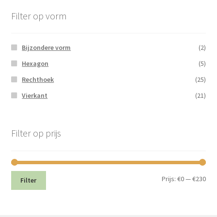
Filter op vorm
Bijzondere vorm
(2)
Hexagon
(5)
Rechthoek
(25)
Vierkant
(21)
Filter op prijs
Min.
Max
Prijs:
€0
—
€230
Filter
prij
prij