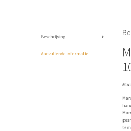
Be
Beschrijving
M
Aanvullende informatie
1
Maro
Maro
hand
Maro
gesn
temp