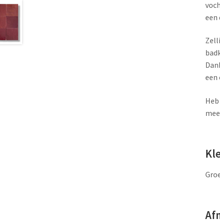
voch
een 
Zell
badk
Dank
een 
Heb 
meer
Kl
Groe
Af