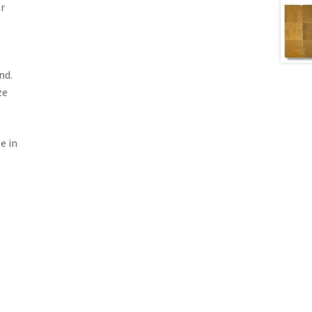
r
nd.
ze
e in