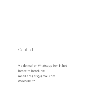
Contact
Via de mail en Whatsapp ben ik het
beste te bereiken:
mesilla.tegels@gmail.com
0616018297