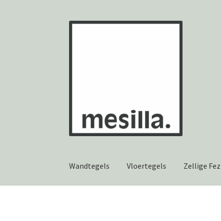
Ga
Ga
door
naar
naar
de
navigatie
inhoud
Wandtegels
Vloertegels
Zellige Fez