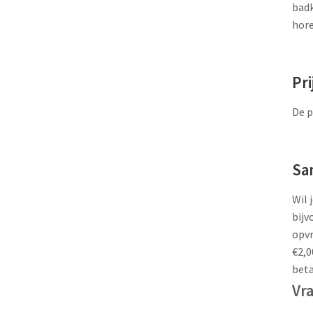
badk
hore
Pri
De p
Sa
Wil 
bijv
opvr
€2,0
beta
Vr