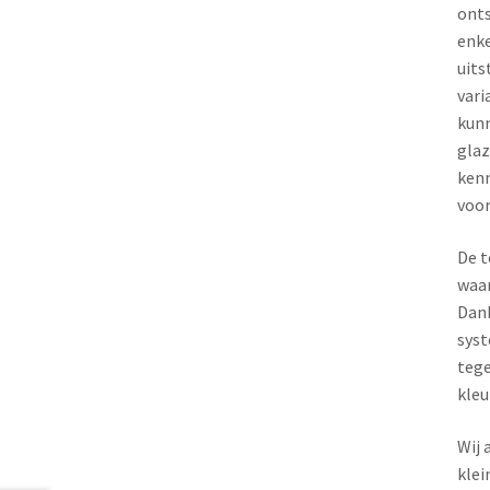
onts
enke
uits
vari
kunn
glaz
kenm
voor
De t
waar
Dank
syst
tege
kleu
Wij 
klei