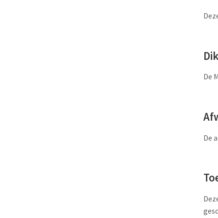
Deze
Di
De M
Af
De a
To
Deze
gesc