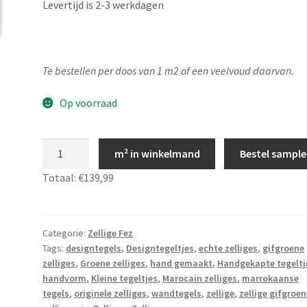
Levertijd is 2-3 werkdagen
Te bestellen per doos van 1 m2 of een veelvoud daarvan.
Op voorraad
Marokkaanse
m² in winkelmand
Bestel sample
zellige
Totaal:
€139,99
gifgroen
10x10,
Zelliges
Fez
Categorie:
Zellige Fez
Tags:
designtegels
,
Designtegeltjes
,
echte zelliges
,
gifgroene
17
zelliges
,
Groene zelliges
,
hand gemaakt
,
Handgekapte tegeltj
aantal
handvorm
,
Kleine tegeltjes
,
Marocain zelliges
,
marrokaanse
tegels
,
originele zelliges
,
wandtegels
,
zellige
,
zellige gifgroen