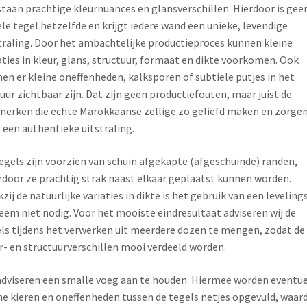
taan prachtige kleurnuances en glansverschillen. Hierdoor is gee
le tegel hetzelfde en krijgt iedere wand een unieke, levendige
traling. Door het ambachtelijke productieproces kunnen kleine
aties in kleur, glans, structuur, formaat en dikte voorkomen. Ook
en er kleine oneffenheden, kalksporen of subtiele putjes in het
uur zichtbaar zijn. Dat zijn geen productiefouten, maar juist de
erken die echte Marokkaanse zellige zo geliefd maken en zorge
 een authentieke uitstraling.
egels zijn voorzien van schuin afgekapte (afgeschuinde) randen,
door ze prachtig strak naast elkaar geplaatst kunnen worden.
zij de natuurlijke variaties in dikte is het gebruik van een leveling
eem niet nodig. Voor het mooiste eindresultaat adviseren wij de
ls tijdens het verwerken uit meerdere dozen te mengen, zodat de
r- en structuurverschillen mooi verdeeld worden.
adviseren een smalle voeg aan te houden. Hiermee worden eventu
ne kieren en oneffenheden tussen de tegels netjes opgevuld, waar