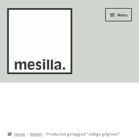
Ga
Ga
Menu
door
naar
naar
de
navigatie
inhoud
Wandtegels
Vloertegels
Zellige Fez
Mozaïekvellen
Home
Winkel
Producten getagged “zellige gifgroen”