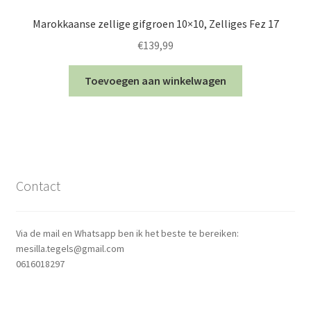
Marokkaanse zellige gifgroen 10×10, Zelliges Fez 17
€
139,99
Toevoegen aan winkelwagen
Contact
Via de mail en Whatsapp ben ik het beste te bereiken:
mesilla.tegels@gmail.com
0616018297