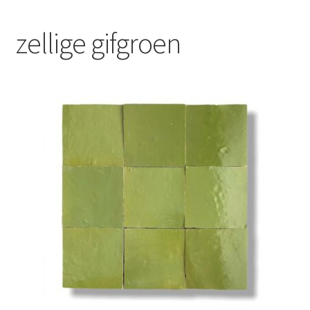
Blog
zellige gifgroen
Contact