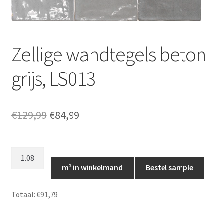
Zellige wandtegels beton
grijs, LS013
Oorspronkelijke
Huidige
€
129,99
€
84,99
prijs
prijs
was:
is:
Zellige
wandtegels
€129,99.
€84,99.
m² in winkelmand
Bestel sample
beton
grijs,
Totaal:
€91,79
LS013
aantal