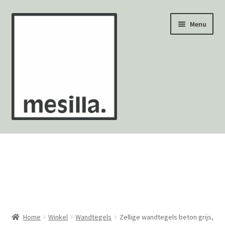
Ga
Ga
Menu
door
naar
naar
de
navigatie
inhoud
Wandtegels
Vloertegels
Zellige Fez
Mozaïekvellen
Home
Winkel
Wandtegels
Zellige wandtegels beton grijs,