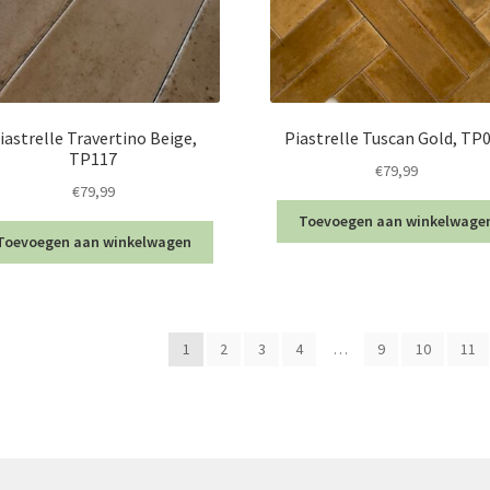
iastrelle Travertino Beige,
Piastrelle Tuscan Gold, TP
TP117
€
79,99
€
79,99
Toevoegen aan winkelwage
Toevoegen aan winkelwagen
1
2
3
4
…
9
10
11