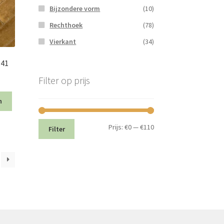
Bijzondere vorm
(10)
Rechthoek
(78)
Vierkant
(34)
041
Filter op prijs
n
Min.
Max.
Prijs:
€0
—
€110
Filter
prijs
prijs