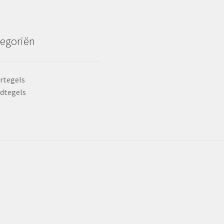
egoriën
rtegels
dtegels