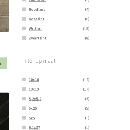
Roodtint
(4)
Rozetint
(6)
Wittint
(19)
Zwarttint
(8)
Filter op maat
n
10x10
(14)
13x13
(17)
5,2x5,2
(3)
5x25
(5)
5x5
(1)
6,1x37
(1)