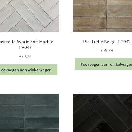
astrelle Avorio Soft Marble,
Piastrelle Beige, TP042
TP047
€
79,99
€
79,99
Toevoegen aan winkelwage
Toevoegen aan winkelwagen