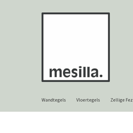
Ga
Ga
door
naar
naar
de
navigatie
inhoud
Wandtegels
Vloertegels
Zellige Fez