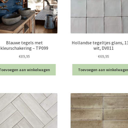
Blauwe tegels met
Hollandse tegeltjes glans, 1
kleurschakering – TP099
wit, DV011
€
89,95
€
69,95
Toevoegen aan winkelwagen
Toevoegen aan winkelwage