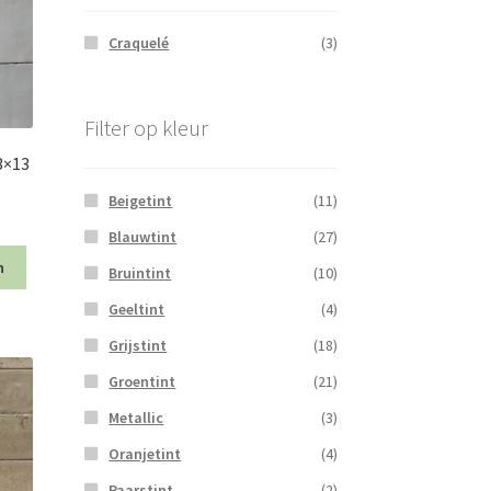
Craquelé
(3)
Filter op kleur
3×13
Beigetint
(11)
Blauwtint
(27)
n
Bruintint
(10)
Geeltint
(4)
Grijstint
(18)
Groentint
(21)
Metallic
(3)
Oranjetint
(4)
Paarstint
(2)