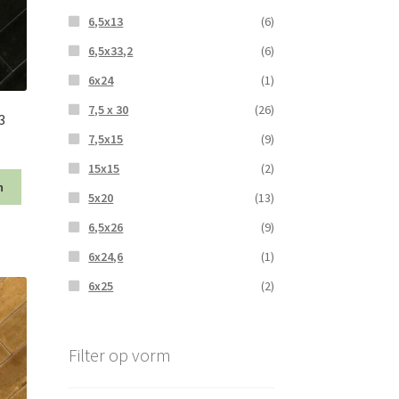
6,5x13
(6)
6,5x33,2
(6)
6x24
(1)
7,5 x 30
(26)
3
7,5x15
(9)
15x15
(2)
n
5x20
(13)
6,5x26
(9)
6x24,6
(1)
6x25
(2)
Filter op vorm