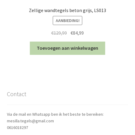
Zellige wandtegels beton grijs, LS013
AANBIEDING!
Oorspronkelijke
Huidige
€
129,99
€
84,99
prijs
prijs
was:
is:
Toevoegen aan winkelwagen
€129,99.
€84,99.
Contact
Via de mail en Whatsapp ben ik het beste te bereiken:
mesilla.tegels@gmail.com
0616018297