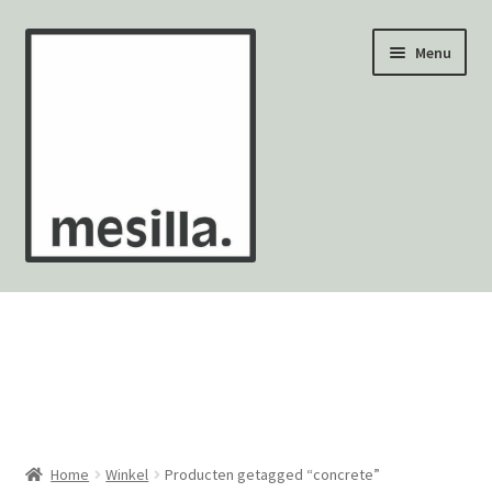
Ga
Ga
Menu
door
naar
naar
de
navigatie
inhoud
Wandtegels
Vloertegels
Zellige Fez
Mozaïekvellen
Home
Winkel
Producten getagged “concrete”