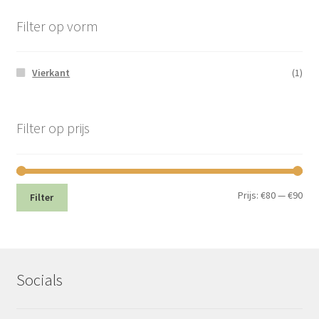
Filter op vorm
Vierkant
(1)
Filter op prijs
Min.
Max
Prijs:
€80
—
€90
Filter
prij
prij
Socials