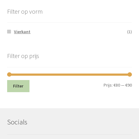
Filter op vorm
Vierkant
(1)
Filter op prijs
Min.
Max
Prijs:
€80
—
€90
Filter
prij
prij
Socials