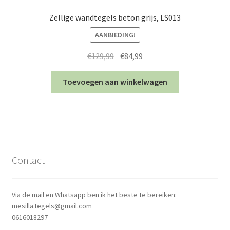
Zellige wandtegels beton grijs, LS013
AANBIEDING!
Oorspronkelijke
Huidige
€
129,99
€
84,99
prijs
prijs
was:
is:
Toevoegen aan winkelwagen
€129,99.
€84,99.
Contact
Via de mail en Whatsapp ben ik het beste te bereiken:
mesilla.tegels@gmail.com
0616018297