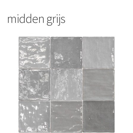
Blog
midden grijs
Contact