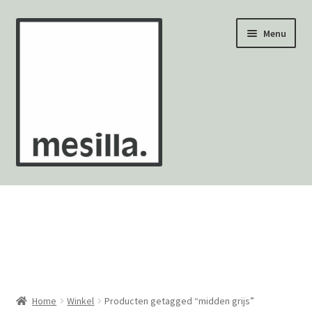
Ga
Ga
Menu
door
naar
naar
de
navigatie
inhoud
Wandtegels
Vloertegels
Zellige Fez
Mozaïekvellen
Home
Winkel
Producten getagged “midden grijs”