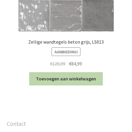
Zellige wandtegels beton grijs, LS013
AANBIEDING!
Oorspronkelijke
Huidige
€
129,99
€
84,99
prijs
prijs
was:
is:
Toevoegen aan winkelwagen
€129,99.
€84,99.
Contact