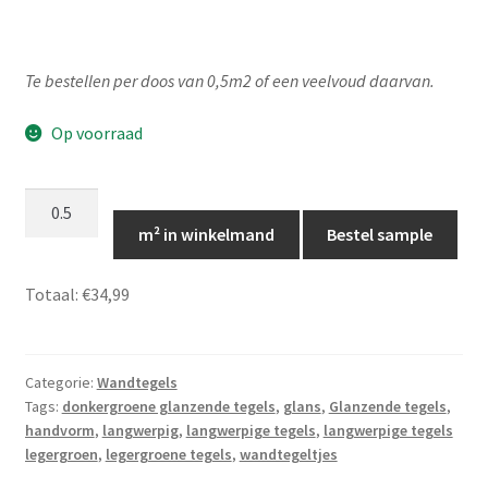
Te bestellen per doos van 0,5m2 of een veelvoud daarvan.
Op voorraad
Legergroene
glanzende
m² in winkelmand
Bestel sample
tegeltjes
-
Totaal:
€34,99
5cm
x
20cm,
Categorie:
Wandtegels
TP112
Tags:
donkergroene glanzende tegels
,
glans
,
Glanzende tegels
,
aantal
handvorm
,
langwerpig
,
langwerpige tegels
,
langwerpige tegels
legergroen
,
legergroene tegels
,
wandtegeltjes