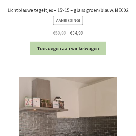
Lichtblauwe tegeltjes – 15×15 – glans groen/blauw, ME002
AANBIEDING!
Oorspronkelijke
Huidige
€
59,99
€
34,99
prijs
prijs
was:
is:
Toevoegen aan winkelwagen
€59,99.
€34,99.