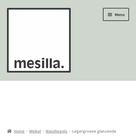
Ga
Ga
Menu
door
naar
naar
de
navigatie
inhoud
Wandtegels
Vloertegels
Zellige Fez
Mozaïekvellen
Home
Winkel
Wandtegels
Legergroene glanzende