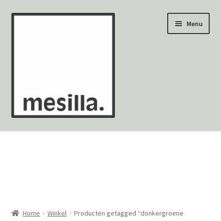
Ga
Ga
Menu
door
naar
naar
de
navigatie
inhoud
Wandtegels
Vloertegels
Zellige Fez
Mozaïekvellen
Home
Winkel
Producten getagged “donkergroene