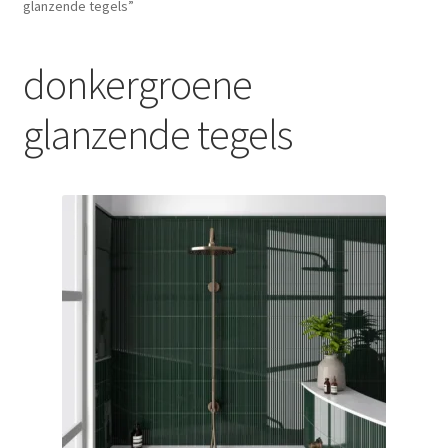
glanzende tegels”
Blog
donkergroene
Contact
glanzende tegels