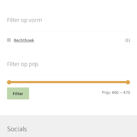
Filter op vorm
Rechthoek
(1)
Filter op prijs
Min.
Max
Prijs:
€60
—
€70
Filter
prij
prij
Socials