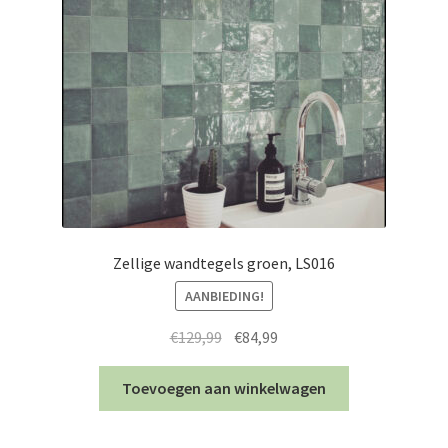
Zellige wandtegels groen, LS016
AANBIEDING!
Oorspronkelijke
Huidige
€
129,99
€
84,99
prijs
prijs
was:
is:
Toevoegen aan winkelwagen
€129,99.
€84,99.