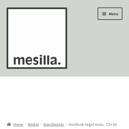
Ga
Ga
Menu
door
naar
naar
de
navigatie
inhoud
Wandtegels
Vloertegels
Zellige Fez
Mozaïekvellen
Home
Winkel
Wandtegels
Houtlook tegel muur, 7,5×30