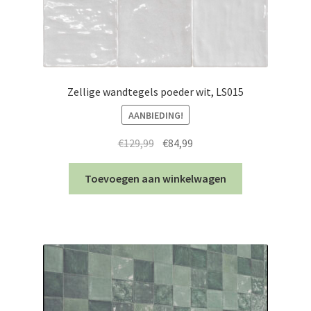
Zellige wandtegels poeder wit, LS015
AANBIEDING!
Oorspronkelijke
Huidige
€
129,99
€
84,99
prijs
prijs
was:
is:
Toevoegen aan winkelwagen
€129,99.
€84,99.