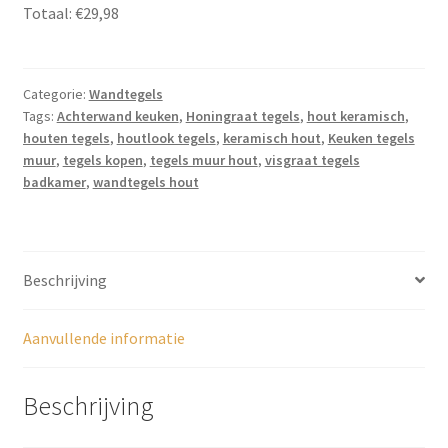
7,5x30
Totaal:
€29,98
Mat,
Jaco,
JS26
Categorie:
Wandtegels
aantal
Tags:
Achterwand keuken
,
Honingraat tegels
,
hout keramisch
,
houten tegels
,
houtlook tegels
,
keramisch hout
,
Keuken tegels
muur
,
tegels kopen
,
tegels muur hout
,
visgraat tegels
badkamer
,
wandtegels hout
Beschrijving
Aanvullende informatie
Beschrijving