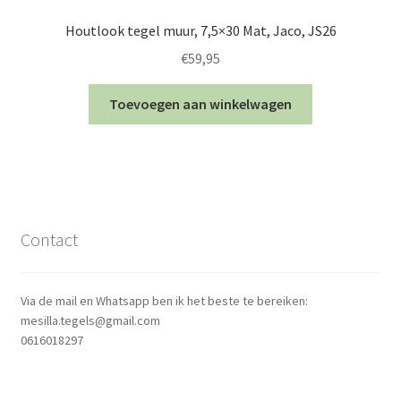
Houtlook tegel muur, 7,5×30 Mat, Jaco, JS26
€
59,95
Toevoegen aan winkelwagen
Contact
Via de mail en Whatsapp ben ik het beste te bereiken:
mesilla.tegels@gmail.com
0616018297