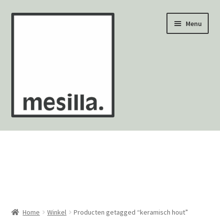
Ga
Ga
Menu
door
naar
naar
de
navigatie
inhoud
Wandtegels
Vloertegels
Zellige Fez
Mozaïekvellen
Home
Winkel
Producten getagged “keramisch hout”