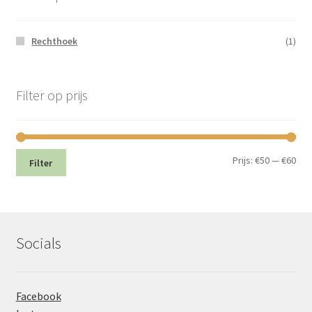
Rechthoek
(1)
Filter op prijs
Min.
Max
Prijs:
€50
—
€60
Filter
prij
prij
Socials
Facebook