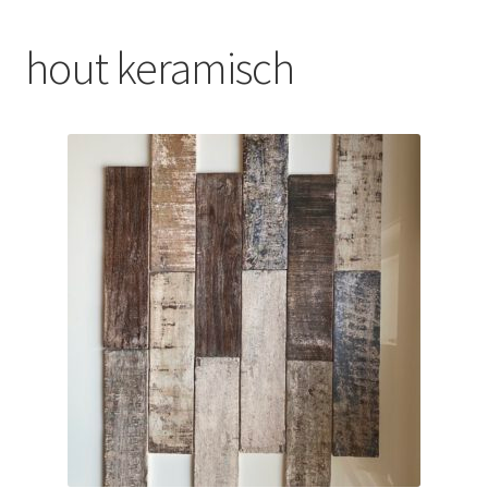
Blog
hout keramisch
Contact