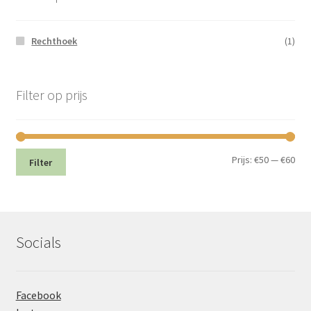
Rechthoek
(1)
Filter op prijs
Min.
Max
Prijs:
€50
—
€60
Filter
prij
prij
Socials
Facebook