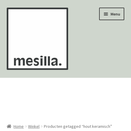
Ga
Ga
Menu
door
naar
naar
de
navigatie
inhoud
Wandtegels
Vloertegels
Zellige Fez
Mozaïekvellen
Home
Winkel
Producten getagged “hout keramisch”