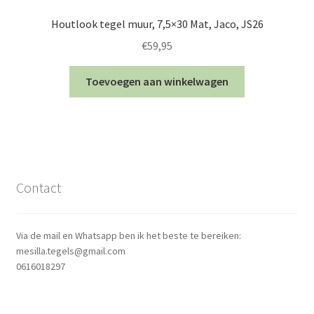
Houtlook tegel muur, 7,5×30 Mat, Jaco, JS26
€
59,95
Toevoegen aan winkelwagen
Contact
Via de mail en Whatsapp ben ik het beste te bereiken:
mesilla.tegels@gmail.com
0616018297