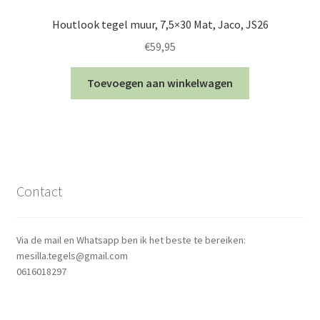
Houtlook tegel muur, 7,5×30 Mat, Jaco, JS26
€
59,95
Toevoegen aan winkelwagen
Contact
Via de mail en Whatsapp ben ik het beste te bereiken:
mesilla.tegels@gmail.com
0616018297