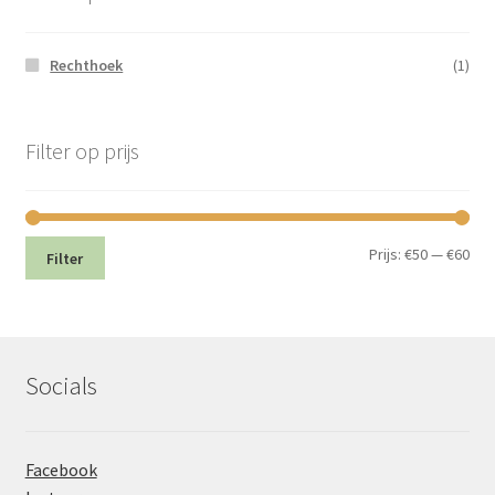
Rechthoek
(1)
Filter op prijs
Min.
Max
Prijs:
€50
—
€60
Filter
prij
prij
Socials
Facebook