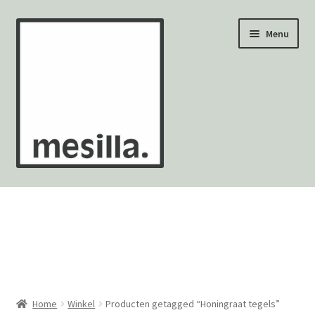
Ga
Ga
Menu
door
naar
naar
de
navigatie
inhoud
Wandtegels
Vloertegels
Zellige Fez
Mozaïekvellen
Home
Winkel
Producten getagged “Honingraat tegels”