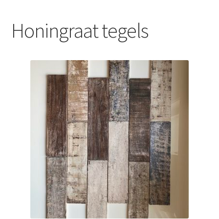
Blog
Honingraat tegels
Contact