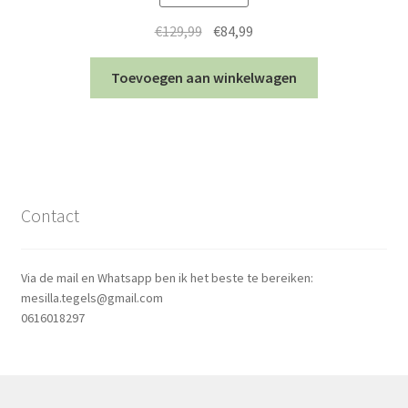
Oorspronkelijke
Huidige
€
129,99
€
84,99
prijs
prijs
was:
is:
Toevoegen aan winkelwagen
€129,99.
€84,99.
Contact
Via de mail en Whatsapp ben ik het beste te bereiken:
mesilla.tegels@gmail.com
0616018297