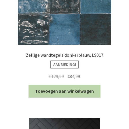
Zellige wandtegels donkerblauw, LS017
AANBIEDING!
Oorspronkelijke
Huidige
€
129,99
€
84,99
prijs
prijs
was:
is:
Toevoegen aan winkelwagen
€129,99.
€84,99.