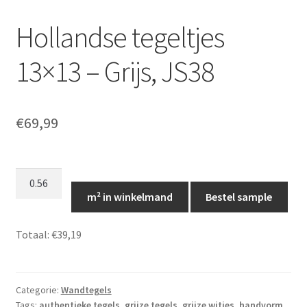
Hollandse tegeltjes
13×13 – Grijs, JS38
€
69,99
Hollandse
tegeltjes
m² in winkelmand
Bestel sample
13x13
-
Totaal:
€39,19
Grijs,
JS38
aantal
Categorie:
Wandtegels
Tags:
authentieke tegels
,
grijze tegels
,
grijze witjes
,
handvorm