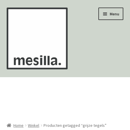
Ga
Ga
Menu
door
naar
naar
de
navigatie
inhoud
Wandtegels
Vloertegels
Zellige Fez
Mozaïekvellen
Home
Winkel
Producten getagged “grijze tegels”