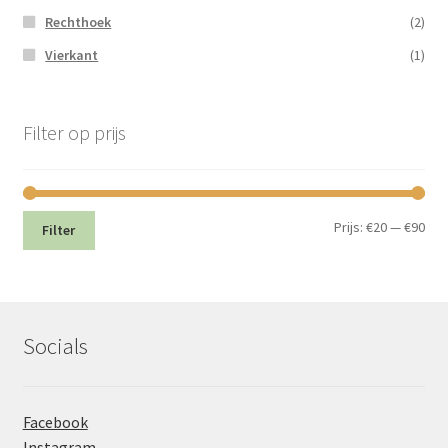
Rechthoek
(2)
Vierkant
(1)
Filter op prijs
Min.
Max
Prijs:
€20
—
€90
Filter
prij
prij
Socials
Facebook
Instagram