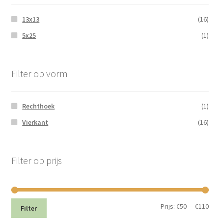
13x13
(16)
5x25
(1)
Filter op vorm
Rechthoek
(1)
Vierkant
(16)
Filter op prijs
Min.
Max
Prijs:
€50
—
€110
Filter