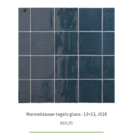
Marineblauwe tegels glans -13×13, JS18
€
69,95