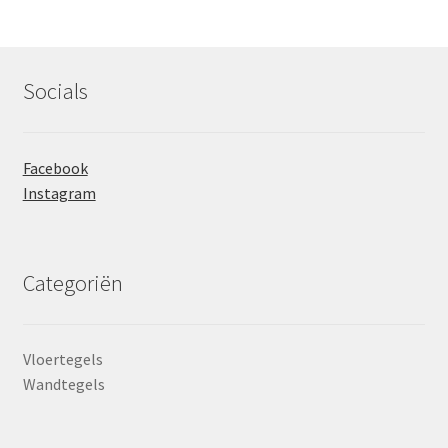
prij
prij
Socials
Facebook
Instagram
Categoriën
Vloertegels
Wandtegels