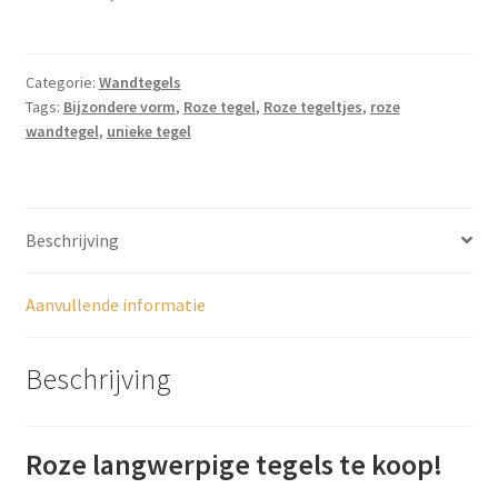
6,5cm
x
33,2cm
Categorie:
Wandtegels
-
Tags:
Bijzondere vorm
,
Roze tegel
,
Roze tegeltjes
,
roze
bijzondere
wandtegel
,
unieke tegel
vorm,
JS05
aantal
Beschrijving
Aanvullende informatie
Beschrijving
Roze langwerpige tegels te koop!