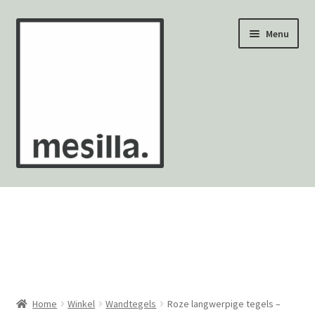
Ga
Ga
Menu
door
naar
naar
de
navigatie
inhoud
Wandtegels
Vloertegels
Zellige Fez
Mozaïekvellen
Home
Winkel
Wandtegels
Roze langwerpige tegels –