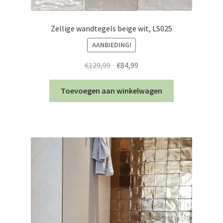
Zellige wandtegels beige wit, LS025
AANBIEDING!
Oorspronkelijke
Huidige
€
129,99
€
84,99
prijs
prijs
was:
is:
Toevoegen aan winkelwagen
€129,99.
€84,99.