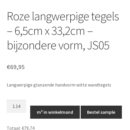
Roze langwerpige tegels
– 6,5cm x 33,2cm –
bijzondere vorm, JS05
€
69,95
Langwerpige glanzende handvorm witte wandtegels
Roze
langwerpige
m² in winkelmand
Bestel sample
tegels
-
Totaal:
€79,74