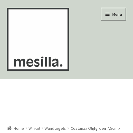
Ga
Ga
Menu
door
naar
naar
de
navigatie
inhoud
Wandtegels
Vloertegels
Zellige Fez
Mozaïekvellen
Home
Winkel
Wandtegels
Costanza Olijfgroen 7,5cm x