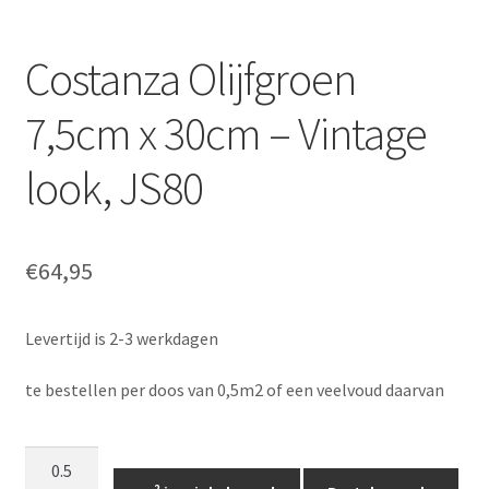
Costanza Olijfgroen
7,5cm x 30cm – Vintage
look, JS80
€
64,95
Levertijd is 2-3 werkdagen
te bestellen per doos van 0,5m2 of een veelvoud daarvan
Costanza
Olijfgroen