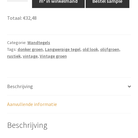
m² in winkelmand
Bestel sample
7,5cm
x
Totaal:
€32,48
30cm
-
Vintage
Categorie:
Wandtegels
look,
Tags:
donker groen
,
Langwerpige tegel
,
old look
,
olijfgroen
,
JS80
rustiek
,
vintage
,
Vintage groen
aantal
Beschrijving
Aanvullende informatie
Beschrijving