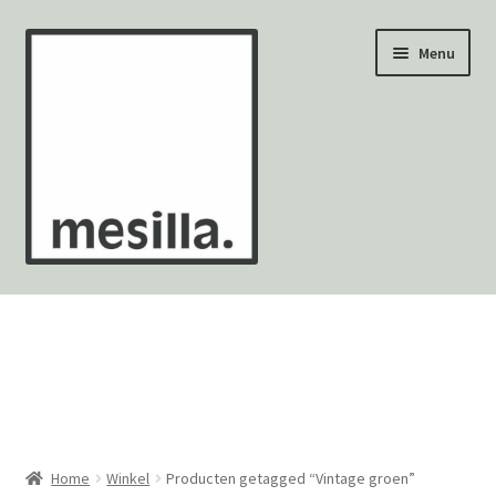
Ga
Ga
Menu
door
naar
naar
de
navigatie
inhoud
Wandtegels
Vloertegels
Zellige Fez
Mozaïekvellen
Home
Winkel
Producten getagged “Vintage groen”