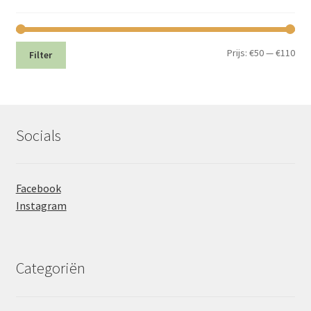
Min.
Max
Prijs:
€50
—
€110
Filter
prij
prij
Socials
Facebook
Instagram
Categoriën