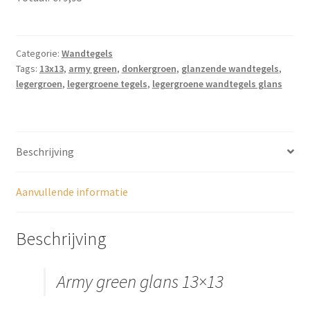
donkergroen,
DV009
aantal
Categorie:
Wandtegels
Tags:
13x13
,
army green
,
donkergroen
,
glanzende wandtegels
,
legergroen
,
legergroene tegels
,
legergroene wandtegels glans
Beschrijving
Aanvullende informatie
Beschrijving
Army green glans 13×13