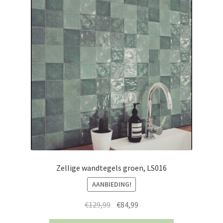
Zellige wandtegels groen, LS016
AANBIEDING!
Oorspronkelijke
Huidige
€
129,99
€
84,99
prijs
prijs