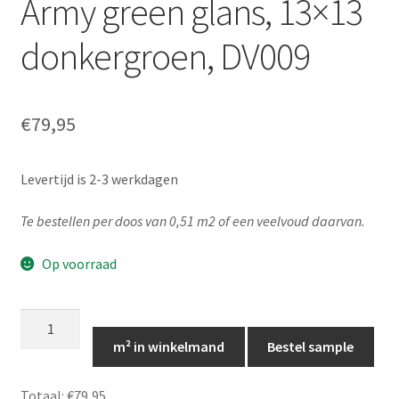
Army green glans, 13×13
donkergroen, DV009
€
79,95
Levertijd is 2-3 werkdagen
Te bestellen per doos van 0,51 m2 of een veelvoud daarvan.
Op voorraad
Army
green
m² in winkelmand
Bestel sample
glans,
13x13
Totaal:
€79,95