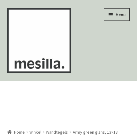
Ga
Ga
Menu
door
naar
naar
de
navigatie
inhoud
Wandtegels
Vloertegels
Zellige Fez
Mozaïekvellen
Home
Winkel
Wandtegels
Army green glans, 13×13