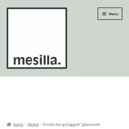
Ga
Ga
Menu
door
naar
naar
de
navigatie
inhoud
Wandtegels
Vloertegels
Zellige Fez
Mozaïekvellen
Home
Winkel
Producten getagged “glanzende