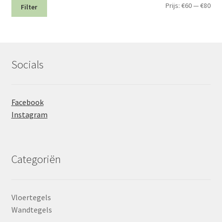
Min.
Max
Prijs:
€60
—
€80
Filter
prij
prij
Socials
Facebook
Instagram
Categoriën
Vloertegels
Wandtegels