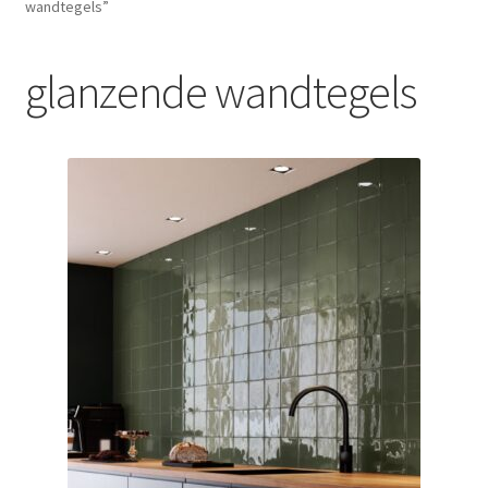
wandtegels”
Blog
glanzende wandtegels
Contact