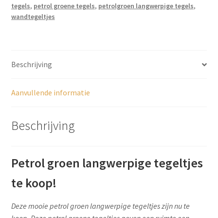
TP087
tegels
,
petrol groene tegels
,
petrolgroen langwerpige tegels
,
aantal
wandtegeltjes
Beschrijving
Aanvullende informatie
Beschrijving
Petrol groen langwerpige tegeltjes
te koop!
Deze mooie petrol groen langwerpige tegeltjes zijn nu te
koop. Deze petrol groene tegeltjes geven een ruimte een