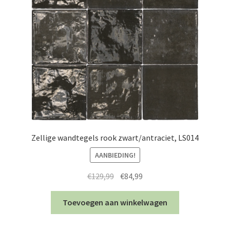
Zellige wandtegels rook zwart/antraciet, LS014
AANBIEDING!
Oorspronkelijke
Huidige
€
129,99
€
84,99
prijs
prijs
was:
is:
Toevoegen aan winkelwagen
€129,99.
€84,99.