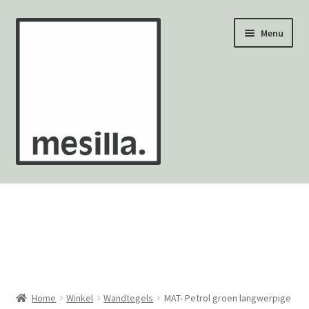
Ga
Ga
Menu
door
naar
naar
de
navigatie
inhoud
Wandtegels
Vloertegels
Zellige Fez
Mozaïekvellen
Home
Winkel
Wandtegels
MAT- Petrol groen langwerpige