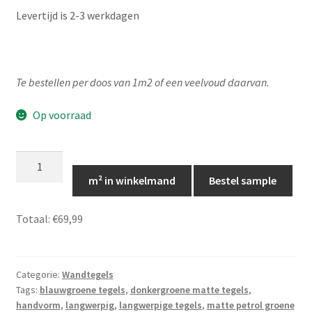
Levertijd is 2-3 werkdagen
Te bestellen per doos van 1m2 of een veelvoud daarvan.
Op voorraad
MAT-
Petrol
m² in winkelmand
Bestel sample
groen
langwerpige
Totaal:
€69,99
tegeltjes
-
5cm
Categorie:
Wandtegels
x
Tags:
blauwgroene tegels
,
donkergroene matte tegels
,
20cm,
handvorm
,
langwerpig
,
langwerpige tegels
,
matte petrol groene