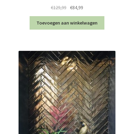
Oorspronkelijke
Huidige
€
129,99
€
84,99
prijs
prijs
was:
is:
Toevoegen aan winkelwagen
€129,99.
€84,99.