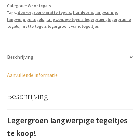
x
Categorie:
Wandtegels
20cm,
Tags:
donkergroene matte tegels
,
handvorm
,
langwerpig
,
TP086
langwerpige tegels
,
langwerpige tegels legergroen
,
legergroene
aantal
tegels
,
matte tegels legergroen
,
wandtegeltjes
Beschrijving
Aanvullende informatie
Beschrijving
Legergroen langwerpige tegeltjes
te koop!