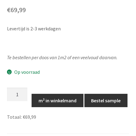
€
69,99
Levertijd is 2-3 werkdagen
Te bestellen per doos van 1m2 of een veelvoud daarvan.
Op voorraad
MAT-
Legergroen
m² in winkelmand
Bestel sample
langwerpige
tegeltjes
Totaal:
€69,99
-
5cm