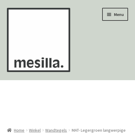
Ga
Ga
Menu
door
naar
naar
de
navigatie
inhoud
Wandtegels
Vloertegels
Zellige Fez
Mozaïekvellen
Home
Winkel
Wandtegels
MAT- Legergroen langwerpige