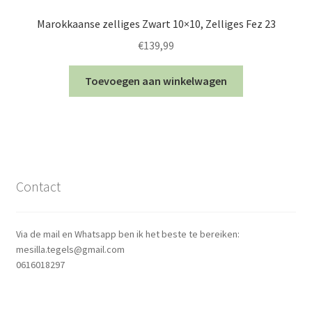
Marokkaanse zelliges Zwart 10×10, Zelliges Fez 23
€
139,99
Toevoegen aan winkelwagen
Contact
Via de mail en Whatsapp ben ik het beste te bereiken:
mesilla.tegels@gmail.com
0616018297