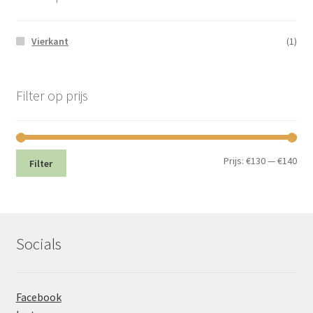
Vierkant
(1)
Filter op prijs
Min.
Max
Prijs:
€130
—
€140
Filter
prij
prij
Socials
Facebook