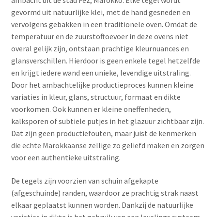
ambacht uit de stad Fez, Marokko. Elke tegel wordt
gevormd uit natuurlijke klei, met de hand gesneden en
vervolgens gebakken in een traditionele oven. Omdat de
temperatuur en de zuurstoftoevoer in deze ovens niet
overal gelijk zijn, ontstaan prachtige kleurnuances en
glansverschillen. Hierdoor is geen enkele tegel hetzelfde
en krijgt iedere wand een unieke, levendige uitstraling.
Door het ambachtelijke productieproces kunnen kleine
variaties in kleur, glans, structuur, formaat en dikte
voorkomen. Ook kunnen er kleine oneffenheden,
kalksporen of subtiele putjes in het glazuur zichtbaar zijn.
Dat zijn geen productiefouten, maar juist de kenmerken
die echte Marokkaanse zellige zo geliefd maken en zorgen
voor een authentieke uitstraling.
De tegels zijn voorzien van schuin afgekapte
(afgeschuinde) randen, waardoor ze prachtig strak naast
elkaar geplaatst kunnen worden. Dankzij de natuurlijke
variaties in dikte is het gebruik van een levelings systeem