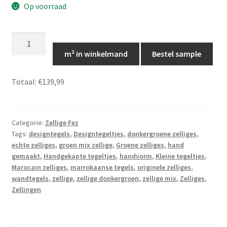
Op voorraad
Marokkaanse
zellige
m² in winkelmand
Bestel sample
groen
mix
Totaal:
€139,99
10x10,
Zelliges
Fez
Categorie:
Zellige Fez
27
Tags:
designtegels
,
Designtegeltjes
,
donkergroene zelliges
,
aantal
echte zelliges
,
groen mix zellige
,
Groene zelliges
,
hand
gemaakt
,
Handgekapte tegeltjes
,
handvorm
,
Kleine tegeltjes
,
Marocain zelliges
,
marrokaanse tegels
,
originele zelliges
,
wandtegels
,
zellige
,
zellige donkergroen
,
zellige mix
,
Zelliges
,
Zellingen