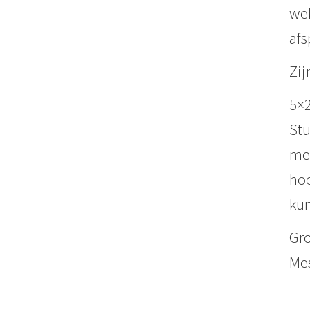
wek
afs
Zij
5×2
Stu
mes
hoe
kun
Gro
Mes