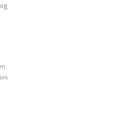
org
en
uis