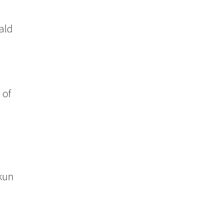
ald
 of
l
kun