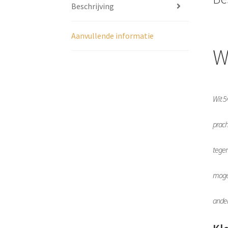
Beschrijving
Aanvullende informatie
W
Wit 5
prach
tegen
mogel
ander