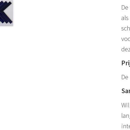
De 
als
sch
voo
dez
Pri
De 
Sa
Wil
lan
int