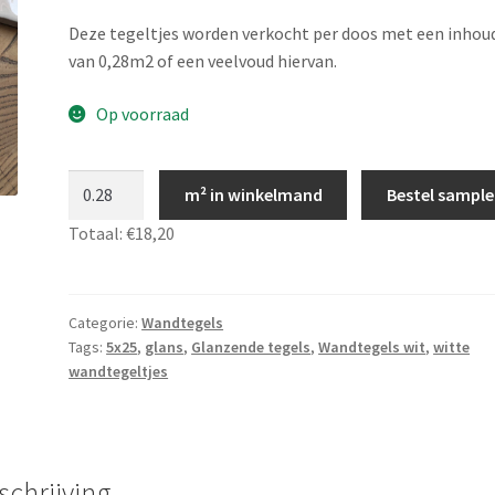
Deze tegeltjes worden verkocht per doos met een inhou
van 0,28m2 of een veelvoud hiervan.
Op voorraad
Wit
m² in winkelmand
Bestel sample
5x25
Totaal:
€18,20
langwerpige
witte
TP022
aantal
Categorie:
Wandtegels
Tags:
5x25
,
glans
,
Glanzende tegels
,
Wandtegels wit
,
witte
wandtegeltjes
schrijving