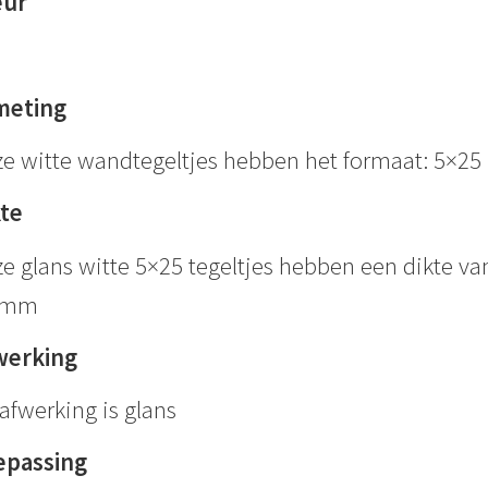
eur
meting
e witte wandtegeltjes hebben het formaat: 5×25
kte
e glans witte 5×25 tegeltjes hebben een dikte va
 mm
werking
afwerking is glans
epassing