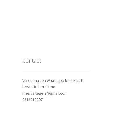
Contact
Via de mail en Whatsapp ben ik het
beste te bereiken:
mesilla.tegels@gmail.com
0616018297