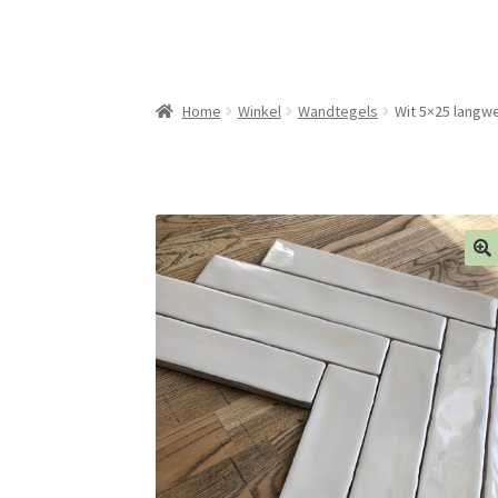
Home
Winkel
Wandtegels
Wit 5×25 langw