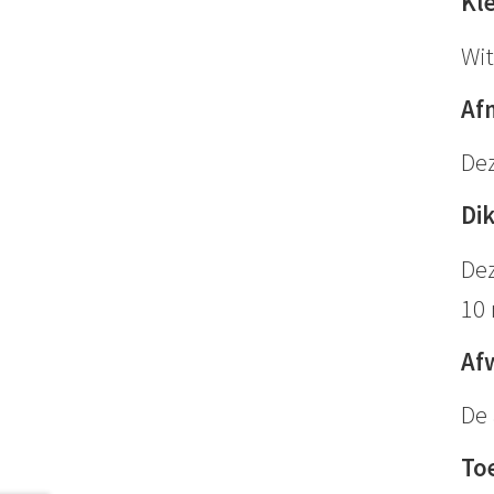
Kl
Wit
Af
Dez
Di
Dez
10
Af
De 
To