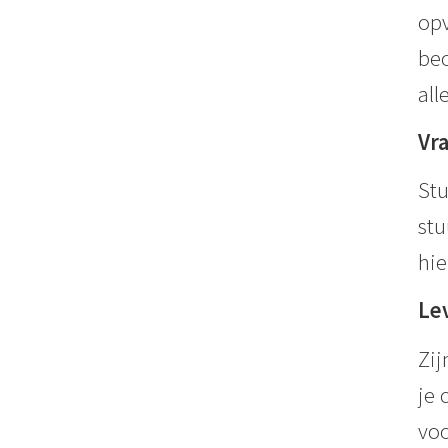
opv
beo
all
Vr
Stu
stu
hie
Le
Zij
je 
voo