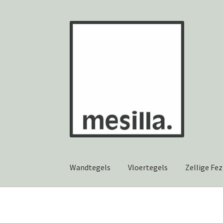
Ga
Ga
door
naar
naar
de
navigatie
inhoud
Wandtegels
Vloertegels
Zellige Fez