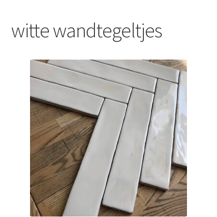
Blog
witte wandtegeltjes
Contact