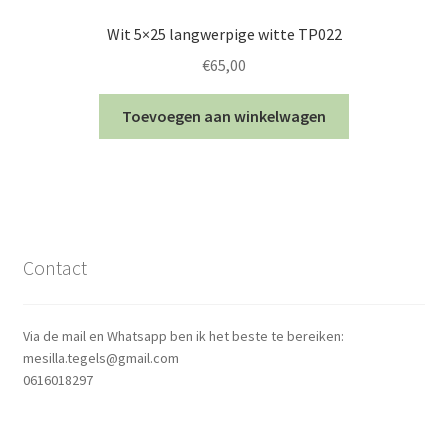
Wit 5×25 langwerpige witte TP022
€
65,00
Toevoegen aan winkelwagen
Contact
Via de mail en Whatsapp ben ik het beste te bereiken:
mesilla.tegels@gmail.com
0616018297