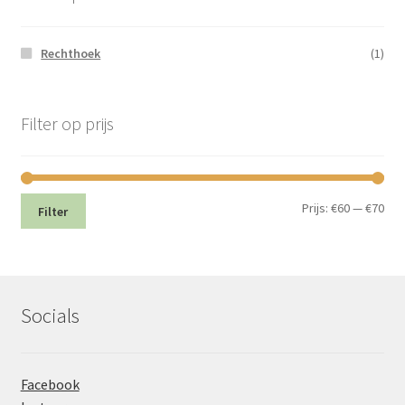
Rechthoek
(1)
Filter op prijs
Min.
Max
Prijs:
€60
—
€70
Filter
prij
prij
Socials
Facebook