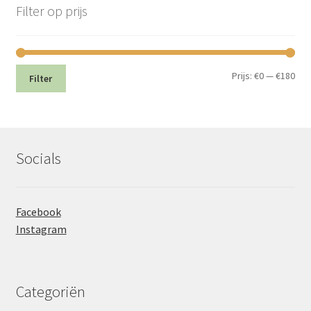
Filter op prijs
Min.
Max
Prijs:
€0
—
€180
Filter
prij
prij
Socials
Facebook
Instagram
Categoriën