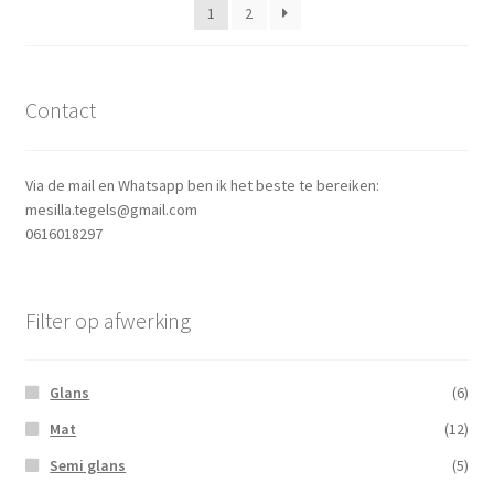
1
2
Contact
Via de mail en Whatsapp ben ik het beste te bereiken:
mesilla.tegels@gmail.com
0616018297
Filter op afwerking
Glans
(6)
Mat
(12)
Semi glans
(5)