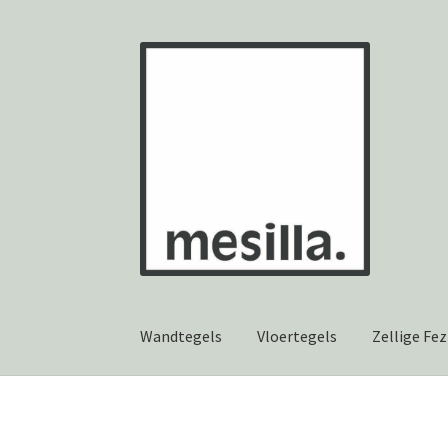
Ga
Ga
door
naar
naar
de
navigatie
inhoud
Wandtegels
Vloertegels
Zellige Fez