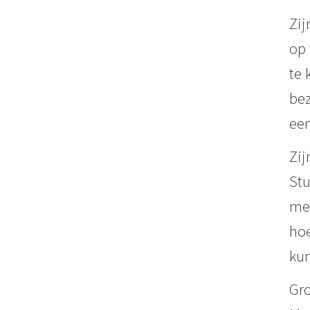
Zij
op 
te 
bez
een
Zij
Stu
mes
hoe
kun
Gro