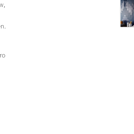
w,
n.
ro