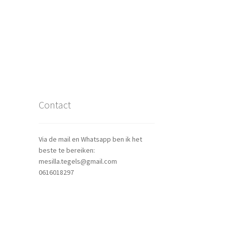
Contact
Via de mail en Whatsapp ben ik het
beste te bereiken:
mesilla.tegels@gmail.com
0616018297