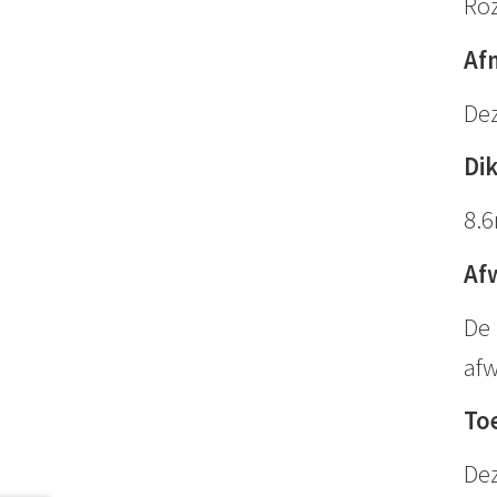
Roz
Af
Dez
Di
8.
Af
De 
afw
To
Dez