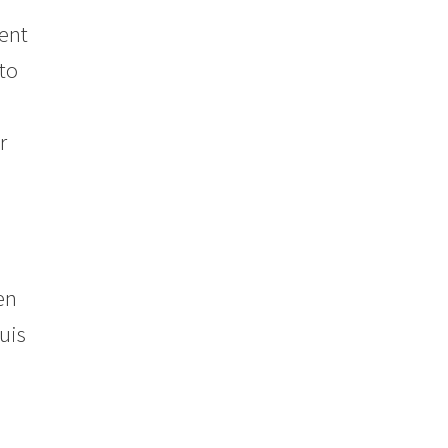
ent
to
r
en
uis