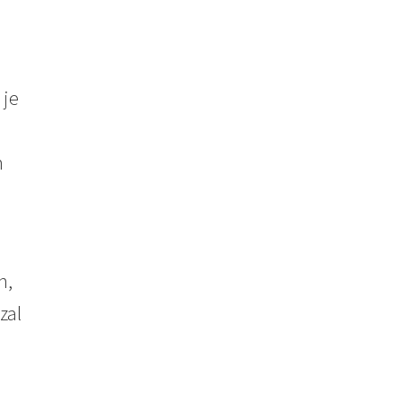
 je
n
n,
zal