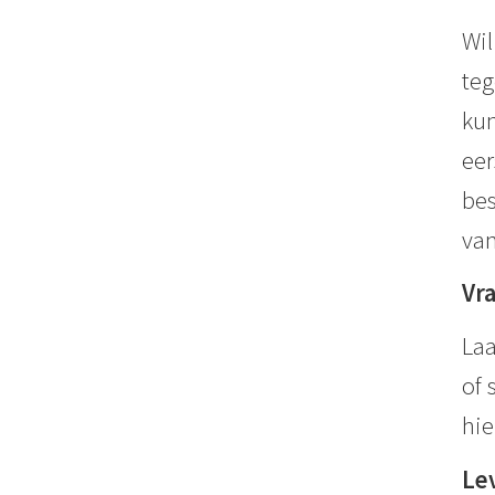
Wil
teg
kun
eer
bes
van
Vr
Laa
of 
hie
Le