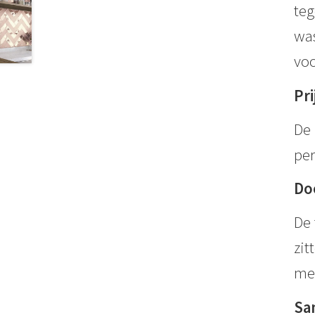
teg
was
voo
Pri
De 
per
Do
De 
zit
met
Sa