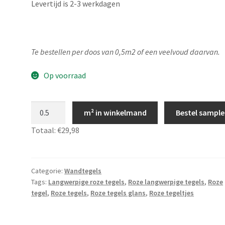
Levertijd is 2-3 werkdagen
Te bestellen per doos van 0,5m2 of een veelvoud daarvan.
Op voorraad
Roze
m² in winkelmand
Bestel sample
glanzende
Totaal:
€29,98
tegels
7,5x30,
Lichtroze
tegels,
Categorie:
Wandtegels
Tags:
Langwerpige roze tegels
,
Roze langwerpige tegels
,
Roze
JS27
tegel
,
Roze tegels
,
Roze tegels glans
,
Roze tegeltjes
aantal