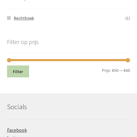
Rechthoek
(1)
Filter op prijs
Min.
Max
Prijs:
€50
—
€60
Filter
prij
prij
Socials
Facebook