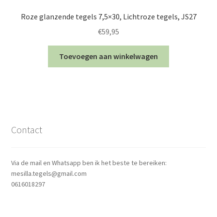
Roze glanzende tegels 7,5×30, Lichtroze tegels, JS27
€
59,95
Toevoegen aan winkelwagen
Contact
Via de mail en Whatsapp ben ik het beste te bereiken:
mesilla.tegels@gmail.com
0616018297