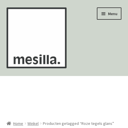
Ga
Ga
Menu
door
naar
naar
de
navigatie
inhoud
Wandtegels
Vloertegels
Zellige Fez
Mozaïekvellen
Home
Winkel
Producten getagged “Roze tegels glans”