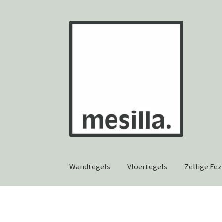
Ga
Ga
door
naar
naar
de
navigatie
inhoud
Wandtegels
Vloertegels
Zellige Fez