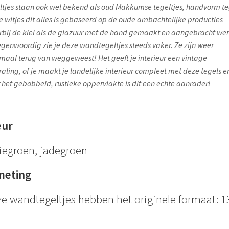
ltjes staan ook wel bekend als oud Makkumse tegeltjes, handvorm te
se witjes dit alles is gebaseerd op de oude ambachtelijke producties
bij de klei als de glazuur met de hand gemaakt en aangebracht we
egenwoordig zie je deze wandtegeltjes steeds vaker. Ze zijn weer
maal terug van weggeweest! Het geeft je interieur een vintage
traling, of je maakt je landelijke interieur compleet met deze tegels e
 het gebobbeld, rustieke oppervlakte is dit een echte aanrader!
eur
iegroen, jadegroen
meting
e wandtegeltjes hebben het originele formaat: 1