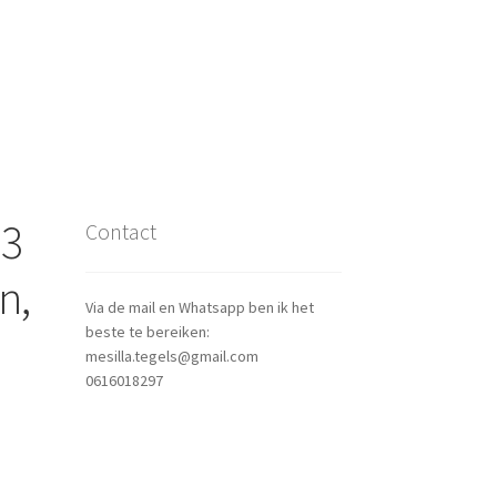
13
Contact
n,
Via de mail en Whatsapp ben ik het
beste te bereiken:
mesilla.tegels@gmail.com
0616018297