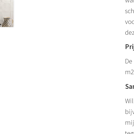
sch
voo
dez
Pri
De 
m2
Sa
Wil
bij
mij
teg