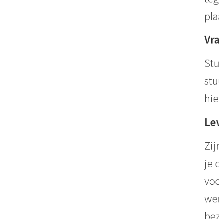
pla
Vr
Stu
stu
hie
Le
Zij
je 
voo
wer
bez