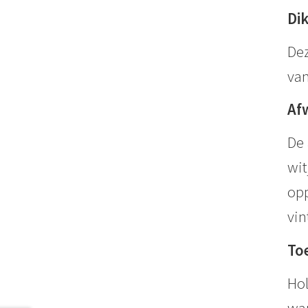
Di
Dez
va
Af
De 
wit
opp
vin
To
Hol
wan