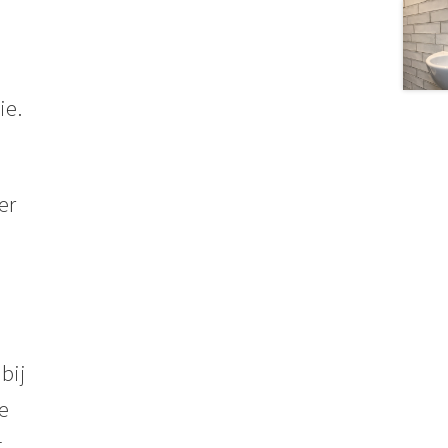
ie.
er
bij
e
g