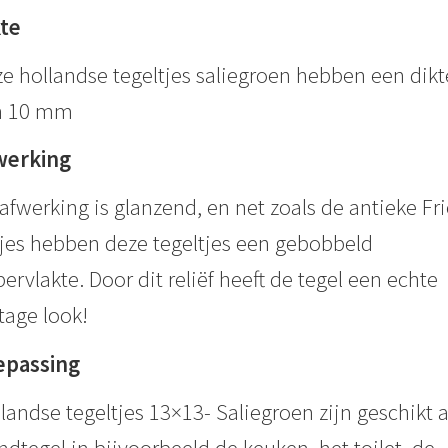
kte
e hollandse tegeltjes saliegroen hebben een dikt
n 10 mm
werking
afwerking is glanzend, en net zoals de antieke Fr
jes hebben deze tegeltjes een gebobbeld
ervlakte. Door dit reliëf heeft de tegel een echte
tage look!
epassing
landse tegeltjes 13×13- Saliegroen zijn geschikt a
dtegel in bijvoorbeeld de keuken, het toilet, de