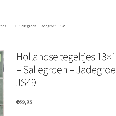
ltjes 13×13 – Saliegroen – Jadegroen, JS49
Hollandse tegeltjes 13×
– Saliegroen – Jadegroe
JS49
€
69,95