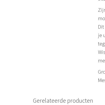
Zij
mom
Dit
je 
teg
Wis
me
Gro
Mes
Gerelateerde producten