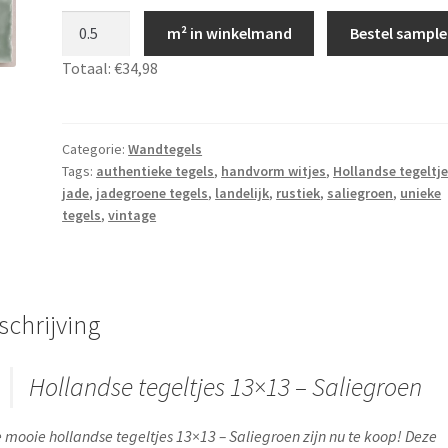
Hollandse
m² in winkelmand
Bestel sample
tegeltjes
Totaal:
€34,98
13x13
-
Saliegroen
-
Categorie:
Wandtegels
Tags:
authentieke tegels
,
handvorm witjes
,
Hollandse tegeltj
Jadegroen,
jade
,
jadegroene tegels
,
landelijk
,
rustiek
,
saliegroen
,
unieke
JS49
tegels
,
vintage
aantal
schrijving
Hollandse tegeltjes 13×13 – Saliegroen
 mooie hollandse tegeltjes 13×13 – Saliegroen zijn nu te koop! Deze