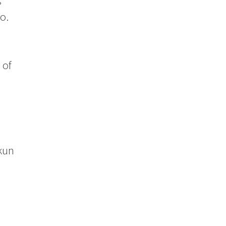
o.
 of
l
kun