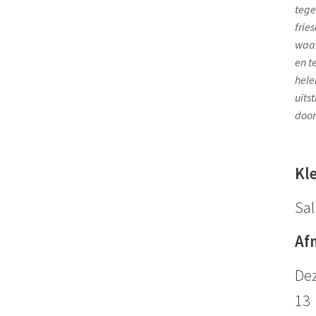
tege
frie
waar
en t
hele
uits
door
Kl
Sal
Af
Dez
13