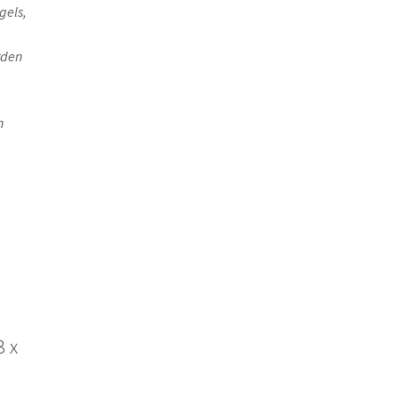
gels,
rden
n
3 x