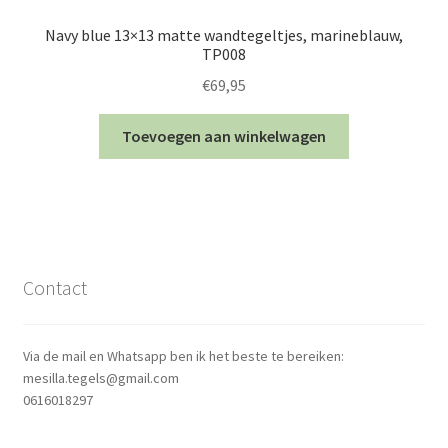
Navy blue 13×13 matte wandtegeltjes, marineblauw,
TP008
€
69,95
Toevoegen aan winkelwagen
Contact
Via de mail en Whatsapp ben ik het beste te bereiken:
mesilla.tegels@gmail.com
0616018297