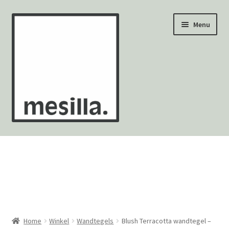
Ga
Ga
Menu
door
naar
naar
de
navigatie
inhoud
Wandtegels
Vloertegels
Zellige Fez
Mozaïekvellen
Home
Winkel
Wandtegels
Blush Terracotta wandtegel –