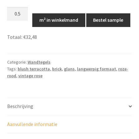
Blush
Terracotta
m² in winkelmand
Bestel sample
wandtegel
-
Totaal:
€32,48
7,5x30,
JS75
aantal
Categorie:
Wandtegels
Tags:
blush terracotta
,
brick
,
glans
,
langwerpig formaat
,
roze-
rood
,
vintage rose
Beschrijving
Aanvullende informatie