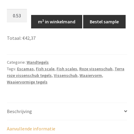
Terra
roze
m² in winkelmand
Bestel sample
vissenschub
tegels,
Totaal:
€42,37
JS74
aantal
Categorie:
Wandtegels
Tags:
Escamas
,
Fish scale
,
Fish scales
,
Roze vissenschub
,
Terra
roze vissenschub tegels
,
Vissenschub
,
Waaiervorm
,
Waaiervormige tegels
Beschrijving
Aanvullende informatie