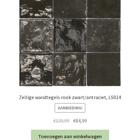
Zellige wandtegels rook zwart/antraciet, LS014
AANBIEDING!
Oorspronkelijke
Huidige
€
129,99
€
84,99
prijs
prijs
was:
is:
Toevoegen aan winkelwagen