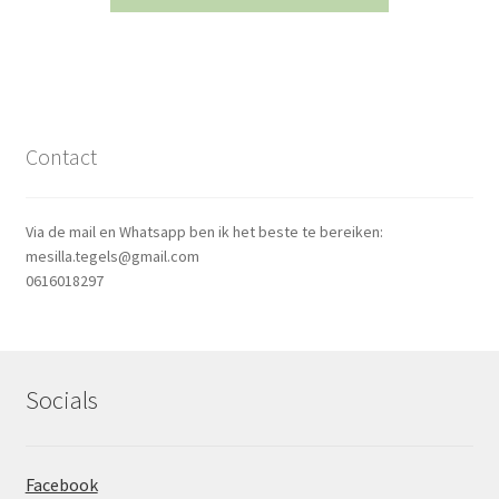
€129,99.
€84,99.
Contact
Via de mail en Whatsapp ben ik het beste te bereiken:
mesilla.tegels@gmail.com
0616018297
Socials
Facebook