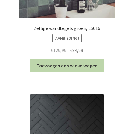
Zellige wandtegels groen, LS016
AANBIEDING!
Oorspronkelijke
Huidige
€
129,99
€
84,99
prijs
prijs
was:
is:
Toevoegen aan winkelwagen
€129,99.
€84,99.