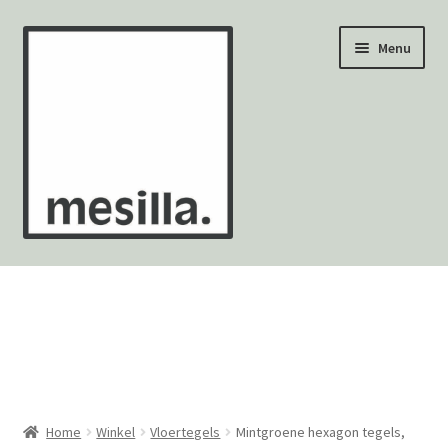
Ga
Ga
Menu
door
naar
naar
de
navigatie
inhoud
Wandtegels
Vloertegels
Zellige Fez
Mozaïekvellen
Home
Winkel
Vloertegels
Mintgroene hexagon tegels,