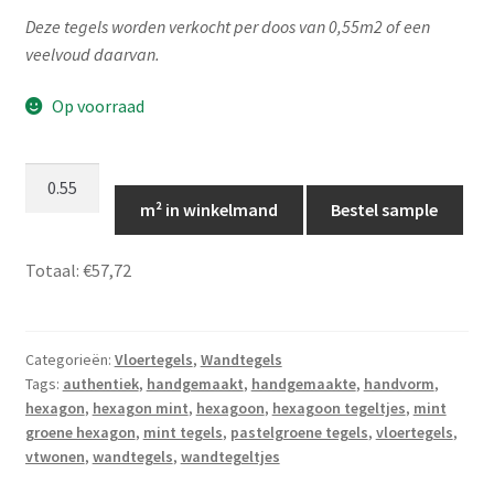
Deze tegels worden verkocht per doos van 0,55m2 of een
veelvoud daarvan.
Op voorraad
Mintgroene
hexagon
m² in winkelmand
Bestel sample
tegels,
14x16
Totaal:
€57,72
-
Verdino,
TP056
Categorieën:
Vloertegels
,
Wandtegels
aantal
Tags:
authentiek
,
handgemaakt
,
handgemaakte
,
handvorm
,
hexagon
,
hexagon mint
,
hexagoon
,
hexagoon tegeltjes
,
mint
groene hexagon
,
mint tegels
,
pastelgroene tegels
,
vloertegels
,
vtwonen
,
wandtegels
,
wandtegeltjes