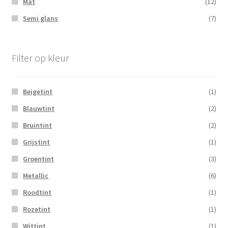
Mat
(12)
Semi glans
(7)
Filter op kleur
Beigetint
(1)
Blauwtint
(2)
Bruintint
(2)
Grijstint
(1)
Groentint
(3)
Metallic
(6)
Roodtint
(1)
Rozetint
(1)
Wittint
(1)