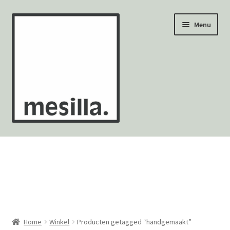
Ga
Ga
Menu
door
naar
naar
de
navigatie
inhoud
Wandtegels
Vloertegels
Zellige Fez
Mozaïekvellen
Home
Winkel
Producten getagged “handgemaakt”