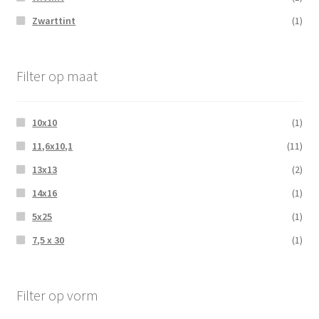
Zwarttint
(1)
Filter op maat
10x10
(1)
11,6x10,1
(11)
13x13
(2)
14x16
(1)
5x25
(1)
7,5 x 30
(1)
Filter op vorm