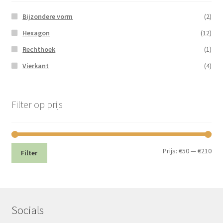
Bijzondere vorm
(2)
Hexagon
(12)
Rechthoek
(1)
Vierkant
(4)
Filter op prijs
Min.
Max
Prijs:
€50
—
€210
Filter
prij
prij
Socials