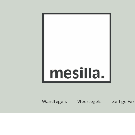
Ga
Ga
door
naar
naar
de
navigatie
inhoud
Wandtegels
Vloertegels
Zellige Fez