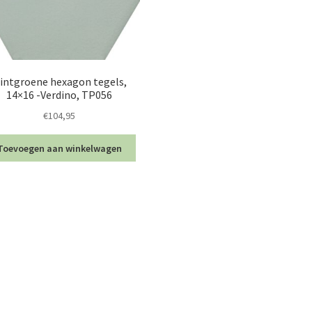
intgroene hexagon tegels,
14×16 -Verdino, TP056
€
104,95
Toevoegen aan winkelwagen