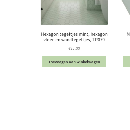
Hexagon tegeltjes mint, hexagon
M
vloer-en wandtegeltjes, TP070
€
85,00
Toevoegen aan winkelwagen