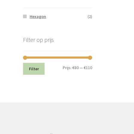
Hexagon
(2)
Filter op prijs
Min.
Max.
Prijs:
€80
—
€110
Filter
prijs
prijs